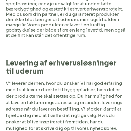
spejlbassiner, er nøje udvalgt for at understøtte
bæredygtighed og æstetik i ethvert erhvervsprojekt.
Med os som din partner, er du garanteret produkter,
der ikke blot beriger dit uderum, men også holder i
mange år. Vores produkter er lavet i en kraftig
godstykkelse der både sikre en lang levetid, men også
at de fint kan stå i det offentlige rum.
Levering af erhvervsløsninger
til uderum
V
i leverer derhen, hvor du ønsker. Vi har god erfaring
med fx at levere direkte til byggepladser, hvis det er
der produkterne skal sættes op. Du har mulighed for
at lave en fakturerings adresse og en anden leverings
adresse når du laver en bestilling. Vi sidder klar til at
hjælpe dig med at træffe det rigtige valg. Hvis du
ønsker at blive inspireret i fremtiden, har du
mulighed for at skrive dig op til vores nyhedsbrev,