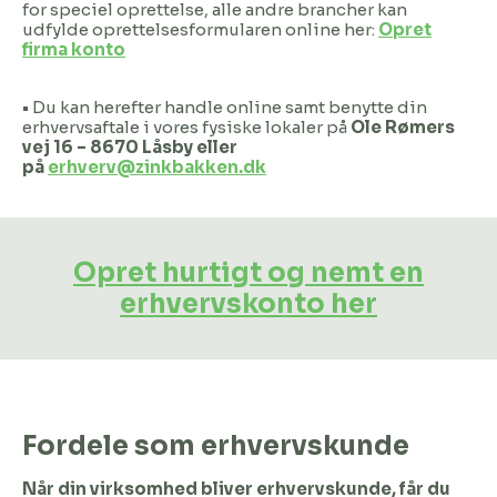
for speciel oprettelse, alle andre brancher kan
udfylde oprettelsesformularen online her:
Opret
firma konto
• Du kan herefter handle online samt benytte din
erhvervsaftale i vores fysiske lokaler på
Ole Rømers
vej 16 – 8670 Låsby eller
på
erhverv@zinkbakken.dk
Opret hurtigt og nemt en
erhvervskonto her
Fordele som erhvervskunde
Når din virksomhed bliver erhvervskunde, får du