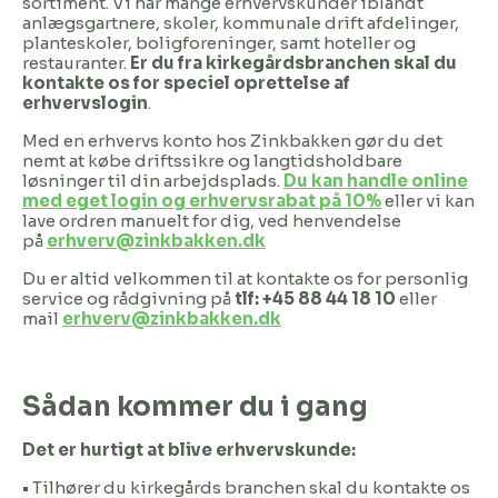
sortiment. Vi har mange erhvervskunder iblandt
anlægsgartnere, skoler, kommunale drift afdelinger,
planteskoler, boligforeninger, samt hoteller og
restauranter.
Er du fra kirkegårdsbranchen skal du
kontakte os for speciel oprettelse af
erhvervslogin
.
Med en erhvervs konto hos Zinkbakken gør du det
nemt at købe driftssikre og langtidsholdbare
løsninger til din arbejdsplads.
Du kan handle online
med eget login og erhvervsrabat på 10%
eller vi kan
lave ordren manuelt for dig, ved henvendelse
på
erhverv@zinkbakken.dk
Du er altid velkommen til at kontakte os for personlig
service og rådgivning på
tlf: +45 88 44 18 10
eller
mail
erhverv@zinkbakken.dk
Sådan kommer du i gang
Det er hurtigt at blive erhvervskunde:
•
Tilhører du kirkegårds branchen skal du kontakte os