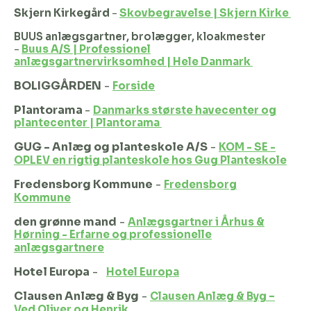
Skjern Kirkegård
-
Skovbegravelse | Skjern Kirke
BUUS anlægsgartner, brolægger, kloakmester
-
Buus A/S | Professionel
anlægsgartnervirksomhed | Hele Danmark
BOLIGGÅRDEN
-
Forside
Plantorama
-
Danmarks største havecenter og
plantecenter | Plantorama
GUG - Anlæg og planteskole A/S
-
KOM - SE -
OPLEV en rigtig planteskole hos Gug Planteskole
Fredensborg Kommune
-
Fredensborg
Kommune
den grønne mand
-
Anlægsgartner i Århus &
Hørning - Erfarne og professionelle
anlægsgartnere
Hotel Europa
-
Hotel Europa
Clausen Anlæg & Byg
-
Clausen Anlæg & Byg –
Ved Oliver og Henrik