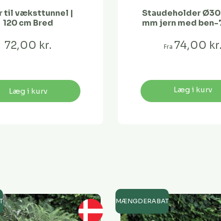
 til væksttunnel |
Staudeholder Ø30 
120 cm Bred
mm jern med ben-
72,00 kr.
74,00 kr
Fra
Læg i kurv
Læg i kurv
T
MÆNGDERABAT