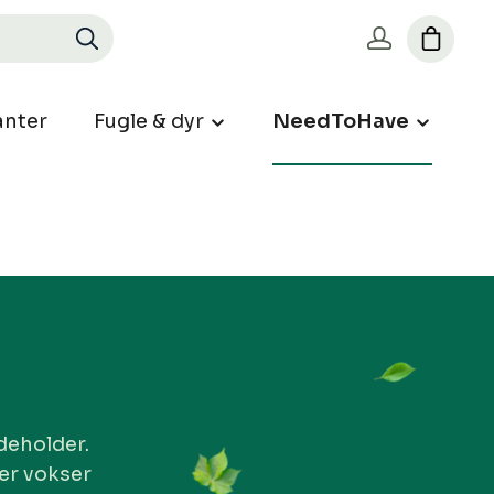
nter
Fugle & dyr
NeedToHave
deholder.
der vokser