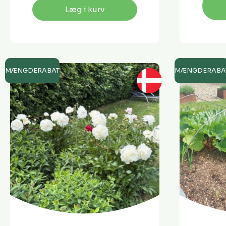
Læg i kurv
MÆNGDERABAT
MÆNGDERABA