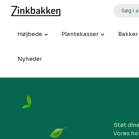
Højbede
Plantekasser
Bakker
Nyheder
Støt din
Vores hol