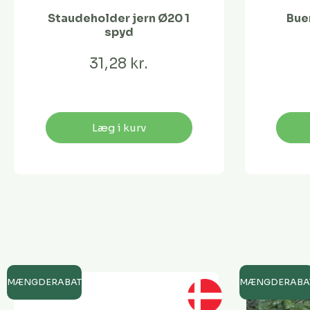
Staudeholder jern Ø20 1
Buer
spyd
31,28 kr.
Læg i kurv
MÆNGDERABAT
MÆNGDERABA