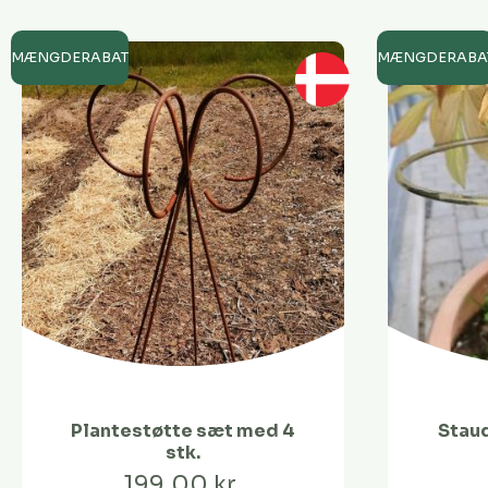
MÆNGDERABAT
MÆNGDERABA
Plantestøtte sæt med 4
Staud
stk.
199,00 kr.