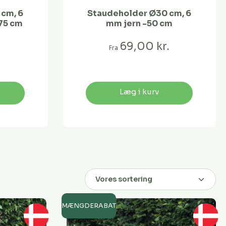
cm, 6
Staudeholder Ø30 cm, 6
75 cm
mm jern -50 cm
.
69,00 kr.
Fra
Læg i kurv
MÆNGDERABAT