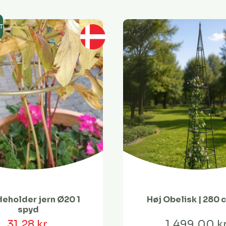
T
eholder jern Ø20 1
Høj Obelisk | 280 
spyd
31,28 kr.
1.499,00 kr