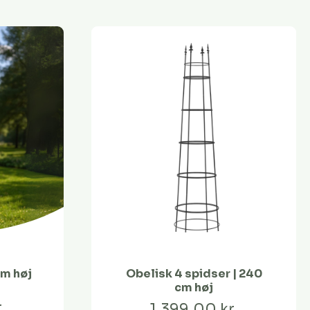
cm høj
Obelisk 4 spidser | 240
cm høj
.
1.399,00 kr.