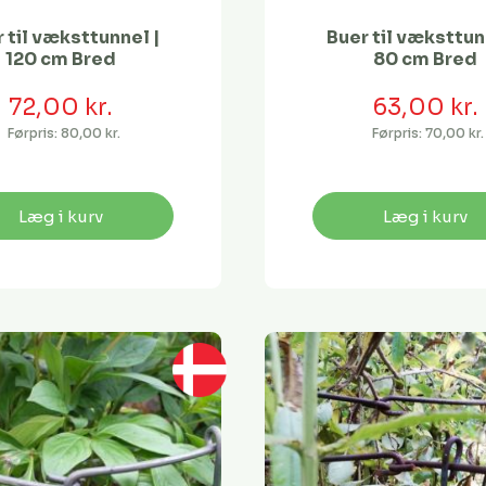
 til væksttunnel |
Buer til væksttun
120 cm Bred
80 cm Bred
72,00 kr.
63,00 kr.
Førpris:
80,00 kr.
Førpris:
70,00 kr.
Læg i kurv
Læg i kurv