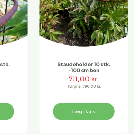
stk.
Staudeholder 10 stk.
-100 cm ben
.
711,00 kr.
.
Førpris:
790,00 kr.
Læg i kurv