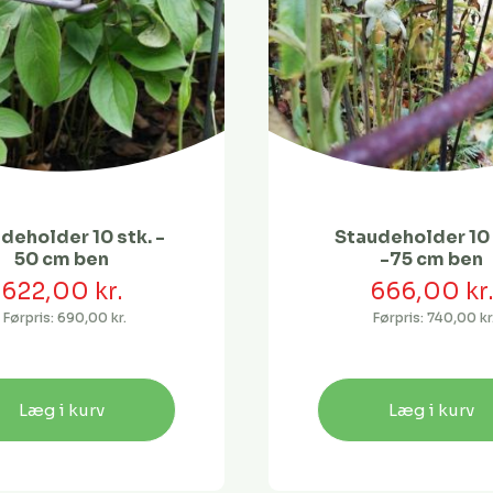
deholder 10 stk. -
Staudeholder 10 
50 cm ben
-75 cm ben
622,00 kr.
666,00 kr
Førpris:
690,00 kr.
Førpris:
740,00 kr
Læg i kurv
Læg i kurv