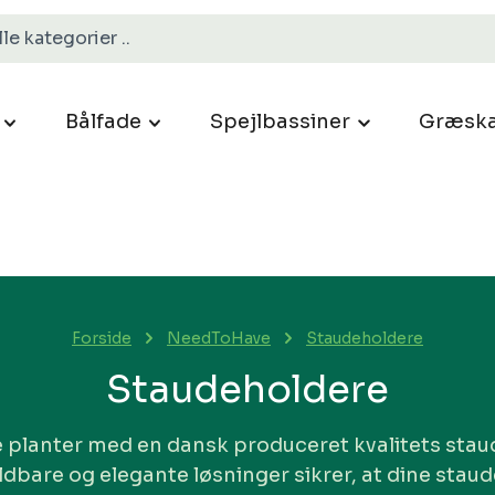
Bålfade
Spejlbassiner
Græska
Forside
NeedToHave
Staudeholdere
Staudeholdere
e planter med en dansk produceret kvalitets stau
dbare og elegante løsninger sikrer, at dine stau