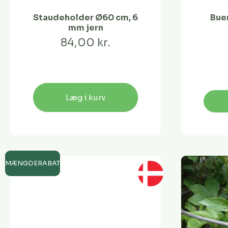
Staudeholder Ø60 cm, 6
Buer
mm jern
84,00 kr.
Læg i kurv
MÆNGDERABAT