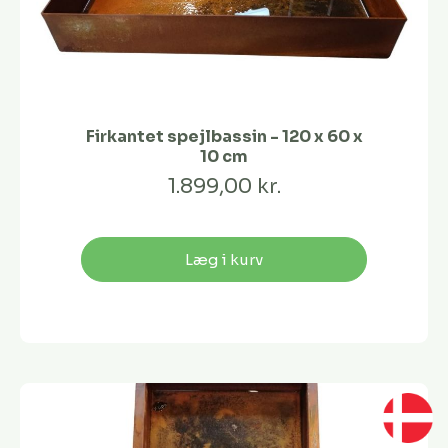
Firkantet spejlbassin - 120 x 60 x
10 cm
1.899,00 kr.
Læg i kurv