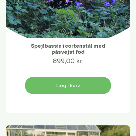
Spejlbassin i cortenstål med
påsvejst fod
899,00 kr.
Læg i kurv