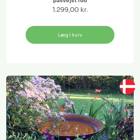
påsvejst fod
1.299,00 kr.
Læg i kurv