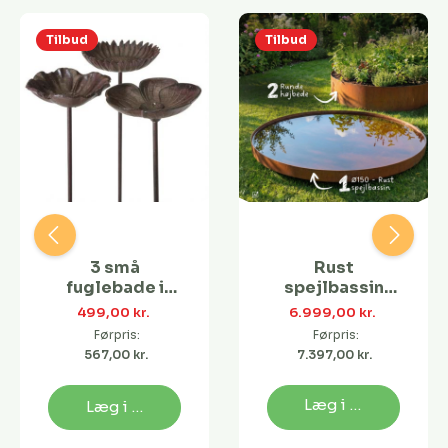
Tilbud
Tilbud
3 små
Rust
fuglebade i
spejlbassin
støbejern
Ø150 med
499,00 kr. 
6.999,00 kr. 
runde højbede
Førpris:
Førpris:
| Flere
567,00 kr. 
7.397,00 kr. 
størrelser
Læg i kurv
Læg i kurv