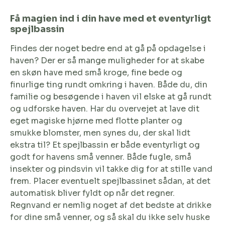
Få magien ind i din have med et eventyrligt
spejlbassin
Findes der noget bedre end at gå på opdagelse i
haven? Der er så mange muligheder for at skabe
en skøn have med små kroge, fine bede og
finurlige ting rundt omkring i haven. Både du, din
familie og besøgende i haven vil elske at gå rundt
og udforske haven. Har du overvejet at lave dit
eget magiske hjørne med flotte planter og
smukke blomster, men synes du, der skal lidt
ekstra til? Et spejlbassin er både eventyrligt og
godt for havens små venner. Både fugle, små
insekter og pindsvin vil takke dig for at stille vand
frem. Placer eventuelt spejlbassinet sådan, at det
automatisk bliver fyldt op når det regner.
Regnvand er nemlig noget af det bedste at drikke
for dine små venner, og så skal du ikke selv huske