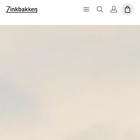
ZinkbakkenStort udvalg af kvalitetsprodukterVi er specia