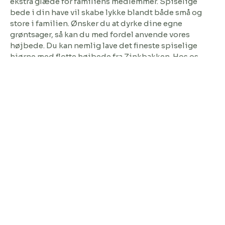
ekstra glæde for familiens medlemmer. Spiselige
bede i din have vil skabe lykke blandt både små og
store i familien. Ønsker du at dyrke dine egne
grøntsager, så kan du med fordel anvende vores
højbede. Du kan nemlig lave det fineste spiselige
hjørne med flotte højbede fra Zinkbakken. Hos os
finder du kvalitets højbede, der er produceret i
kraftigt gods, og derfor er de mere holdbare end dem,
man ellers ser på markedet. Du finder højbedene i
forskellige størrelser og materialer på webshoppen,
så gå meget gerne på opdagelse og lad dig blive
inspireret til dit næste haveprojekt. Eksempelvis er
højbede i cortenstål noget af det smukkeste. Lad dem
stå ude og se dem forvandle sig til de fineste
højbede, du nogensinde har set. Højbedene i
cortenstål passer perfekt ind i alle slags haver, uanset
om det er den nyanlagte minimalistiske have, eller om
det er til den tilgroet have, hvor der i forvejen vokser
en masse fine og pæne blomster og planter.