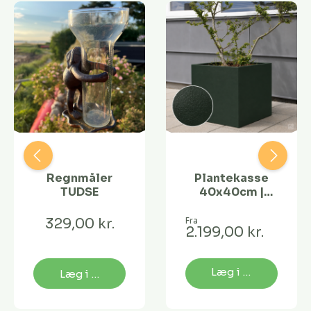
Regnmåler
Plantekasse
TUDSE
40x40cm |
Grøn struktur |
Flere længder
329,00 kr.
Fra
2.199,00 kr.
Læg i kurv
Læg i kurv