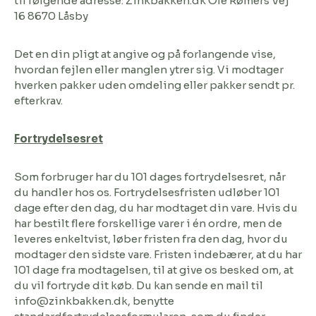
til følgende adresse: Zinkbakken.dk Ole Rømers Vej
16 8670 Låsby
Det en din pligt at angive og på forlangende vise,
hvordan fejlen eller manglen ytrer sig. Vi modtager
hverken pakker uden omdeling eller pakker sendt pr.
efterkrav.
Fortrydelsesret
Som forbruger har du 101 dages fortrydelsesret, når
du handler hos os. Fortrydelsesfristen udløber 101
dage efter den dag, du har modtaget din vare. Hvis du
har bestilt flere forskellige varer i én ordre, men de
leveres enkeltvist, løber fristen fra den dag, hvor du
modtager den sidste vare. Fristen indebærer, at du har
101 dage fra modtagelsen, til at give os besked om, at
du vil fortryde dit køb. Du kan sende en mail til
info@zinkbakken.dk, benytte