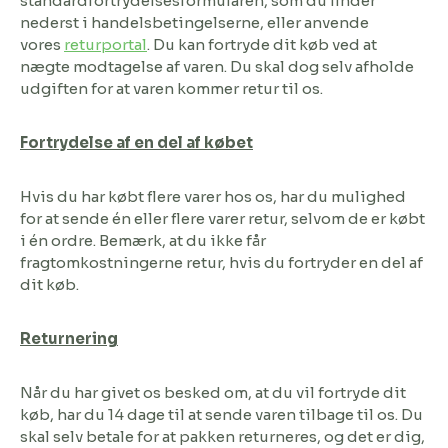
standardfortrydelsesformularen, som du finder
nederst i handelsbetingelserne, eller anvende
vores
returportal
. Du kan fortryde dit køb ved at
nægte modtagelse af varen. Du skal dog selv afholde
udgiften for at varen kommer retur til os.
Fortrydelse af en del af købet
Hvis du har købt flere varer hos os, har du mulighed
for at sende én eller flere varer retur, selvom de er købt
i én ordre. Bemærk, at du ikke får
fragtomkostningerne retur, hvis du fortryder en del af
dit køb.
Returnering
Når du har givet os besked om, at du vil fortryde dit
køb, har du 14 dage til at sende varen tilbage til os. Du
skal selv betale for at pakken returneres, og det er dig,