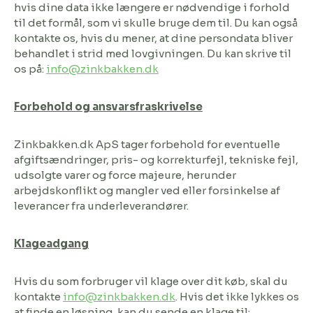
hvis dine data ikke længere er nødvendige i forhold
til det formål, som vi skulle bruge dem til. Du kan også
kontakte os, hvis du mener, at dine persondata bliver
behandlet i strid med lovgivningen. Du kan skrive til
os på:
info@zinkbakken.dk
Forbehold og ansvarsfraskrivelse
Zinkbakken.dk ApS tager forbehold for eventuelle
afgiftsændringer, pris- og korrekturfejl, tekniske fejl,
udsolgte varer og force majeure, herunder
arbejdskonflikt og mangler ved eller forsinkelse af
leverancer fra underleverandører.
Klageadgang
Hvis du som forbruger vil klage over dit køb, skal du
kontakte
info@zinkbakken.dk
. Hvis det ikke lykkes os
at finde en løsning, kan du sende en klage til: