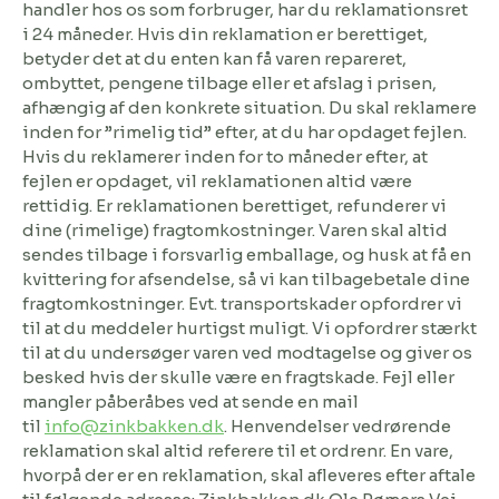
handler hos os som forbruger, har du reklamationsret
i 24 måneder. Hvis din reklamation er berettiget,
betyder det at du enten kan få varen repareret,
ombyttet, pengene tilbage eller et afslag i prisen,
afhængig af den konkrete situation. Du skal reklamere
inden for ”rimelig tid” efter, at du har opdaget fejlen.
Hvis du reklamerer inden for to måneder efter, at
fejlen er opdaget, vil reklamationen altid være
rettidig. Er reklamationen berettiget, refunderer vi
dine (rimelige) fragtomkostninger. Varen skal altid
sendes tilbage i forsvarlig emballage, og husk at få en
kvittering for afsendelse, så vi kan tilbagebetale dine
fragtomkostninger. Evt. transportskader opfordrer vi
til at du meddeler hurtigst muligt. Vi opfordrer stærkt
til at du undersøger varen ved modtagelse og giver os
besked hvis der skulle være en fragtskade. Fejl eller
mangler påberåbes ved at sende en mail
til
info@zinkbakken.dk
.
Henvendelser vedrørende
reklamation skal altid referere til et ordrenr. En vare,
hvorpå der er en reklamation, skal afleveres efter aftale