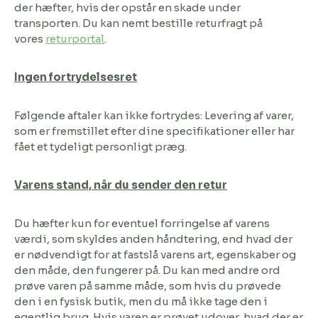
der hæfter, hvis der opstår en skade under
transporten. Du kan nemt bestille returfragt på
vores
returportal
.
Ingen fortrydelsesret
Følgende aftaler kan ikke fortrydes: Levering af varer,
som er fremstillet efter dine specifikationer eller har
fået et tydeligt personligt præg.
Varens stand, når du sender den retur
Du hæfter kun for eventuel forringelse af varens
værdi, som skyldes anden håndtering, end hvad der
er nødvendigt for at fastslå varens art, egenskaber og
den måde, den fungerer på. Du kan med andre ord
prøve varen på samme måde, som hvis du prøvede
den i en fysisk butik, men du må ikke tage den i
egentlig brug. Hvis varen er prøvet udover, hvad der er