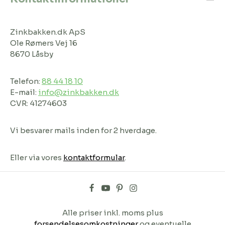
Zinkbakken.dk ApS
Ole Rømers Vej 16
8670 Låsby
Telefon:
88 44 18 10
E-mail:
info@zinkbakken.dk
CVR: 41274603
Vi besvarer mails inden for 2 hverdage.
Eller via vores
kontaktformular
.
Alle priser inkl. moms plus
forsendelsesomkostninger
og eventuelle