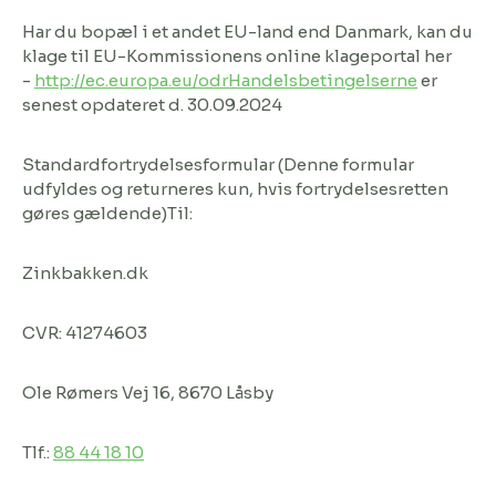
Har du bopæl i et andet EU-land end Danmark, kan du
klage til EU-Kommissionens online klageportal her
-
http://ec.europa.eu/odrHandelsbetingelserne
er
senest opdateret d. 30.09.2024
Standardfortrydelsesformular (Denne formular
udfyldes og returneres kun, hvis fortrydelsesretten
gøres gældende)Til:
Zinkbakken.dk
CVR: 41274603
Ole Rømers Vej 16, 8670 Låsby
Tlf.:
88 44 18 10