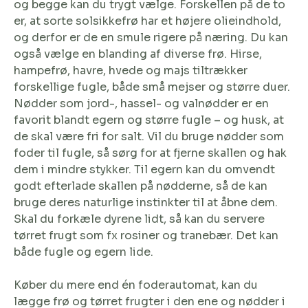
og begge kan du trygt vælge. Forskellen på de to
er, at sorte solsikkefrø har et højere olieindhold,
og derfor er de en smule rigere på næring. Du kan
også vælge en blanding af diverse frø. Hirse,
hampefrø, havre, hvede og majs tiltrækker
forskellige fugle, både små mejser og større duer.
Nødder som jord-, hassel- og valnødder er en
favorit blandt egern og større fugle – og husk, at
de skal være fri for salt. Vil du bruge nødder som
foder til fugle, så sørg for at fjerne skallen og hak
dem i mindre stykker. Til egern kan du omvendt
godt efterlade skallen på nødderne, så de kan
bruge deres naturlige instinkter til at åbne dem.
Skal du forkæle dyrene lidt, så kan du servere
tørret frugt som fx rosiner og tranebær. Det kan
både fugle og egern lide.
Køber du mere end én foderautomat, kan du
lægge frø og tørret frugter i den ene og nødder i