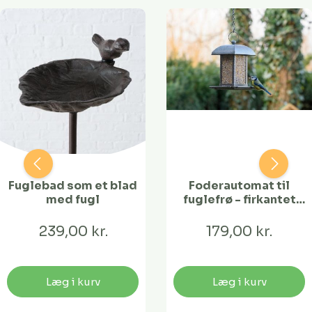
Fuglebad som et blad
Foderautomat til
med fugl
fuglefrø - firkantet
tag
239,00 kr.
179,00 kr.
Læg i kurv
Læg i kurv