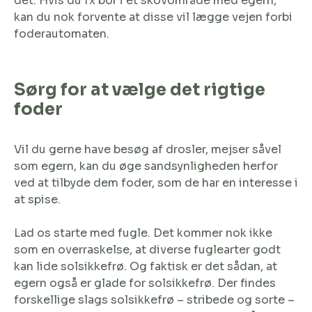
det. Hvis du fx bor i et skovområde med egern,
kan du nok forvente at disse vil lægge vejen forbi
foderautomaten.
Sørg for at vælge det rigtige
foder
Vil du gerne have besøg af drosler, mejser såvel
som egern, kan du øge sandsynligheden herfor
ved at tilbyde dem foder, som de har en interesse i
at spise.
Lad os starte med fugle. Det kommer nok ikke
som en overraskelse, at diverse fuglearter godt
kan lide solsikkefrø. Og faktisk er det sådan, at
egern også er glade for solsikkefrø. Der findes
forskellige slags solsikkefrø – stribede og sorte –