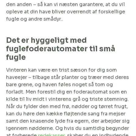
den anden – så kan vi næsten garantere, at du vil
opleve at din have bliver overrendt af forskellige
fugle og andre smådyr..
Det er hyggeligt med
fuglefoderautomater til små
fugle
Vinteren kan være en trist sæson for dig som
haveejer – tilbage står planter og træer med deres
bare grene, og haven føles noget så tom og
forladt. Men forestil dig en foderautomat som en
kilde til liv midt i vinterens grå og triste stemning.
Når du fylder den med frø, nødder og tørret frugt,
kan du høre den kække fløjtende sang fra mejser
samt den knasende lyde fra egern, der arbejder sig
igennem nødderne. Og hvis du samtidig begynder
at forberede
redekasser
, skaber du en indbydende