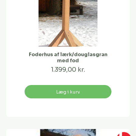
Foderhus af lærk/douglasgran
med fod
1.399,00 kr.
Læg i kurv