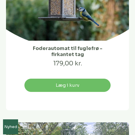
Foderautomat til fuglefrø -
firkantet tag
179,00 kr.
Læg i kurv
Nyhed