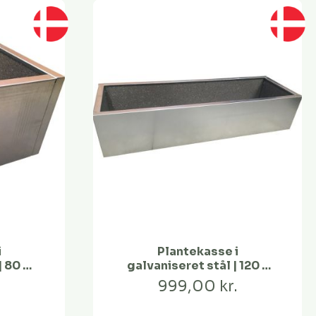
i
Plantekasse i
| 80 x
galvaniseret stål | 120 x
40 x 25
999,00 kr.