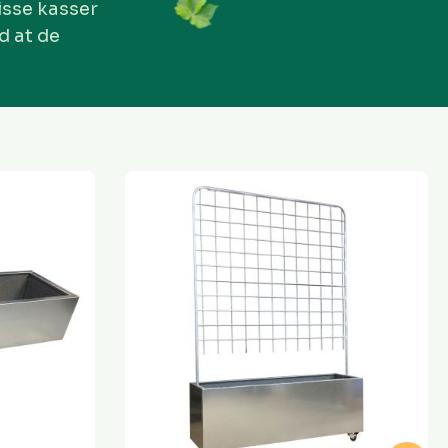
isse kasser
d at de