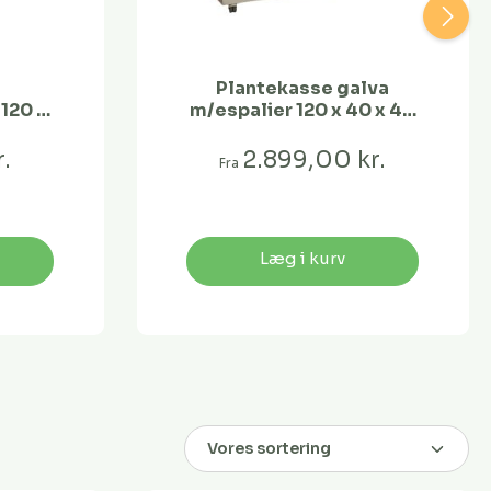
i
Plantekasse galva
 120 x
m/espalier 120 x 40 x 40
cm
.
2.899,00 kr.
Fra
Læg i kurv