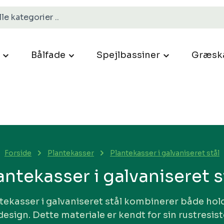
Bålfade
Spejlbassiner
Græsk
Forside
Plantekasser
Plantekasser i galvaniseret stål
antekasser i galvaniseret s
tekasser i galvaniseret stål kombinerer både ho
sign. Dette materiale er kendt for sin rustresist