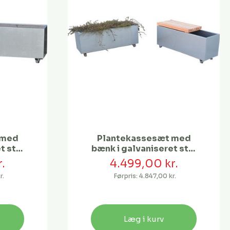
 med
Plantekassesæt med
t stål
bænk i galvaniseret stål
cm
| 120 x 40 x 40 cm
.
4.499,00 kr.
r.
Førpris:
4.847,00 kr.
Læg i kurv