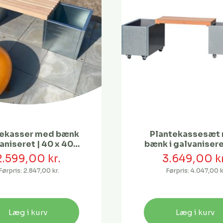
tekasser med bænk
Plantekassesæt
vaniseret | 40 x 40 x
bænk i galvanisere
40 cm
| 80 x 40 x 40 
2.599,00 kr.
3.649,00 kr
Førpris:
2.847,00 kr.
Førpris:
4.047,00 k
Læg i kurv
Læg i kurv