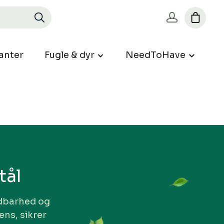
anter
Fugle & dyr
NeedToHave
tål
ldbarhed og
ens, sikrer