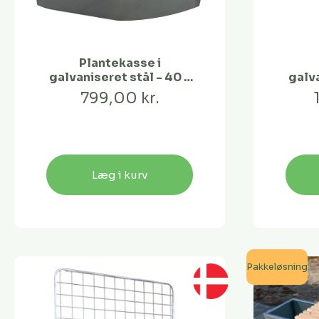
Plantekasse i
galvaniseret stål - 40 x
galva
40 x 40 cm
799,00 kr.
Læg i kurv
Pakkeløsning