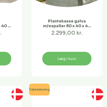
Plantekasse galva
 40 x
m/espalier 80 x 40 x 40
cm
.
2.299,00 kr.
Læg i kurv
Pakkeløsning