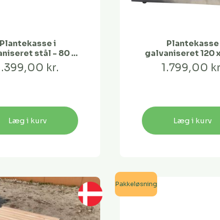
Plantekasse i
Plantekasse
niseret stål - 80 x
galvaniseret 120 x
40 x 40 cm
40
1.399,00 kr.
1.799,00 kr
Læg i kurv
Læg i kurv
Pakkeløsning