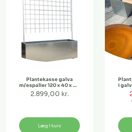
Plantekasse galva
Plan
m/espalier 120 x 40 x 40
i gal
cm
2.899,00 kr.
Læg i kurv