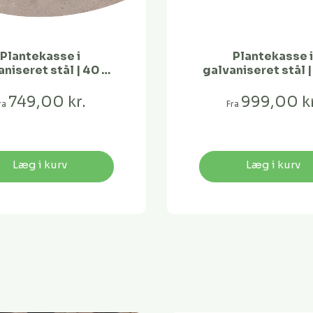
Plantekasse i
Plantekasse 
aniseret stål | 40 x
galvaniseret stål |
40 x 25
40 x 25
749,00 kr.
999,00 kr
ra
Fra
Læg i kurv
Læg i kurv