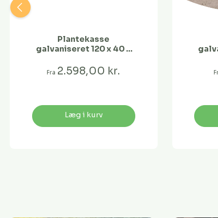
Plantekasse
galvaniseret 120 x 40 x
galv
40
2.598,00 kr.
Fra
F
Læg i kurv