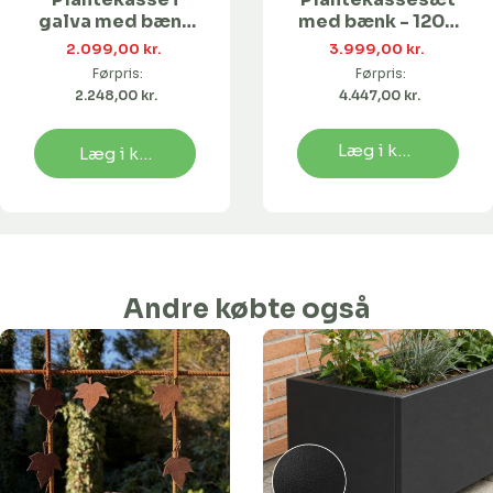
galva med bænk
med bænk - 120 x
| 120x40x25
40 & 80 x 40 i
2.099,00 kr. 
3.999,00 kr. 
galvaniseret
Førpris:
Førpris:
stål
2.248,00 kr. 
4.447,00 kr. 
Læg i kurv
Læg i kurv
Andre købte også