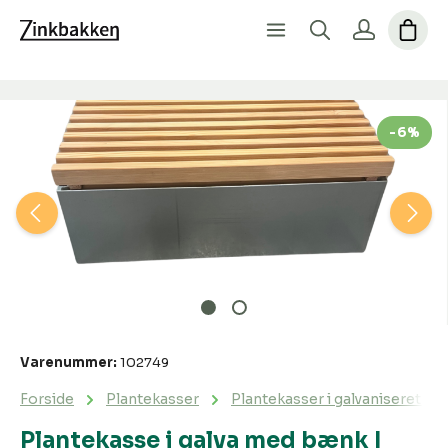
Spring over billedgalleri
-6%
Varenummer:
102749
Forside
Plantekasser
Plantekasser i galvaniseret stå
Plantekasse i galva med bænk |