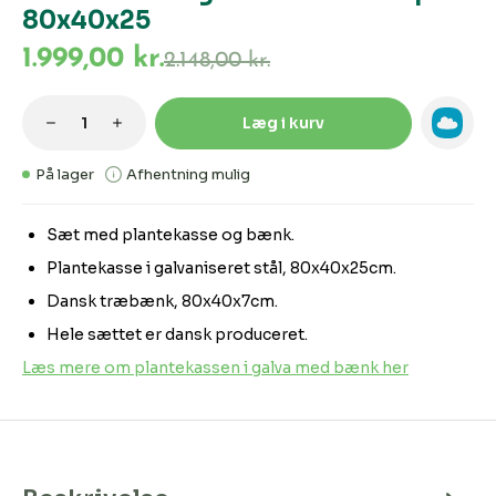
80x40x25
1.999,00 kr.
2.148,00 kr.
Produktmængde: Indtast den ønskede m
Læg i kurv
På lager
Afhentning mulig
Sæt med plantekasse og bænk.
Plantekasse i galvaniseret stål, 80x40x25cm.
Dansk træbænk, 80x40x7cm.
Hele sættet er dansk produceret.
Læs mere om plantekassen i galva med bænk her