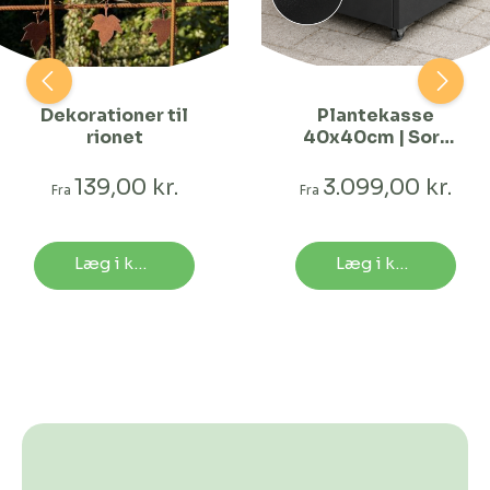
Dekorationer til
Plantekasse
rionet
40x40cm | Sort
struktur | Flere
længder
139,00 kr.
3.099,00 kr.
Fra
Fra
Læg i kurv
Læg i kurv