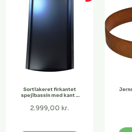
Sortlakeret firkantet
Jernr
spejlbassin med kant -
128 x 68 x 10 cm
spej
2.999,00 kr.