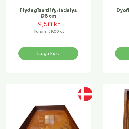
Flydeglas til fyrfadslys
Dyof
Ø6 cm
19,50 kr.
Førpris:
39,00 kr.
Læg i kurv