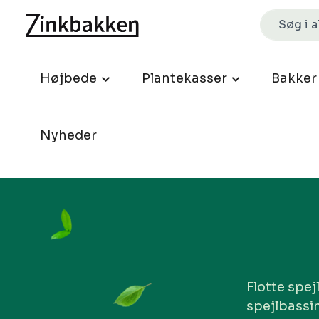
Højbede
Plantekasser
Bakker
Nyheder
Flotte spej
spejlbassin