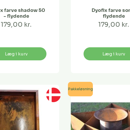
ix farve shadow 50
Dyofix farve sor
- flydende
flydende
179,00 kr.
179,00 kr.
Læg i kurv
Læg i kurv
Pakkeløsning