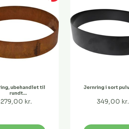
ing, ubehandlet til
Jernring i sort pul
rundt
lbassin/bålfade -
279,00 kr.
349,00 kr.
Lukket