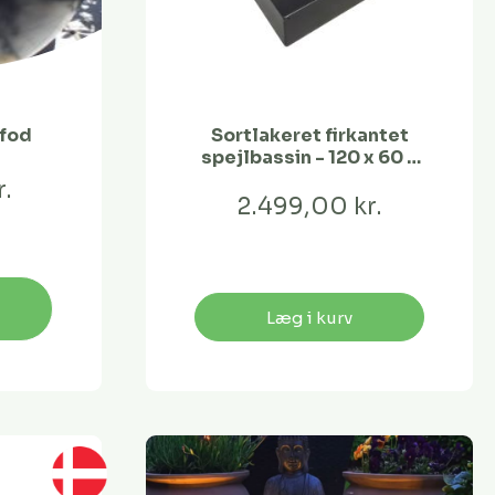
 fod
Sortlakeret firkantet
spejlbassin - 120 x 60 x
10 cm
.
2.499,00 kr.
Læg i kurv