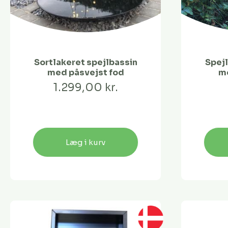
Sortlakeret spejlbassin
Spejl
med påsvejst fod
me
1.299,00 kr.
Læg i kurv