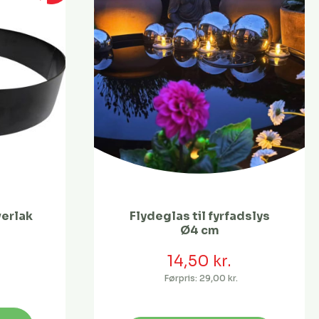
verlak
Flydeglas til fyrfadslys
Ø4 cm
14,50 kr.
Førpris:
29,00 kr.