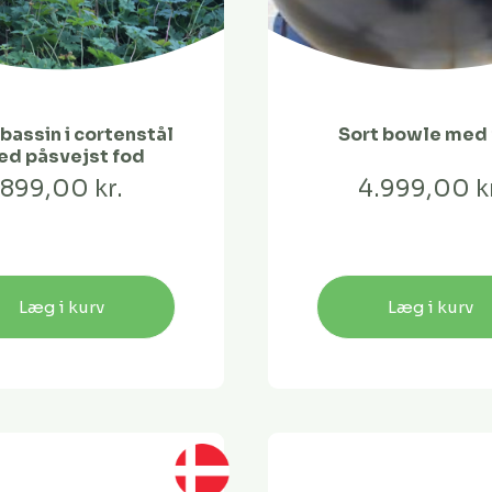
bassin i cortenstål
Sort bowle med
d påsvejst fod
899,00 kr.
4.999,00 kr
Læg i kurv
Læg i kurv