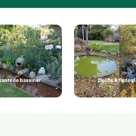
rkantede bassiner
Dyofix & flydeg