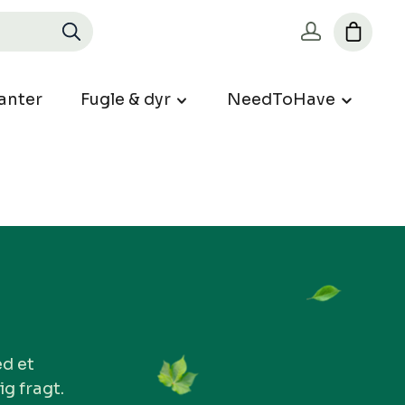
anter
Fugle & dyr
NeedToHave
ed et
ig fragt.