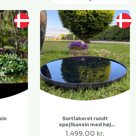
sin
Sortlakeret rundt
spejlbassin med høj
kant
.
1.499,00 kr.