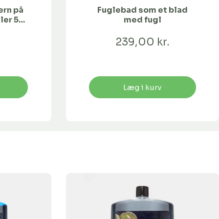
ern på
Fuglebad som et blad
ler 5
med fugl
.
239,00 kr.
Læg i kurv