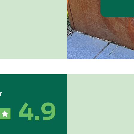
r
4.9