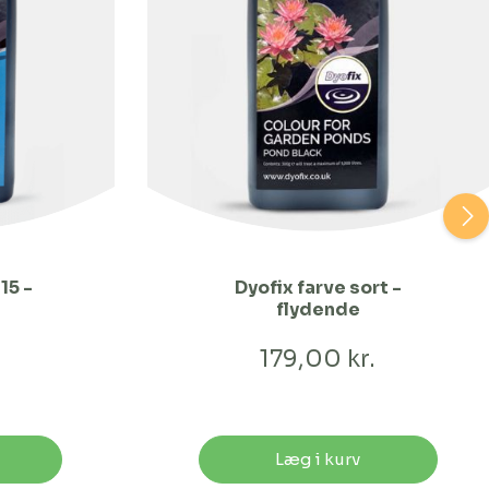
15 -
Dyofix farve sort -
flydende
.
179,00 kr.
Læg i kurv