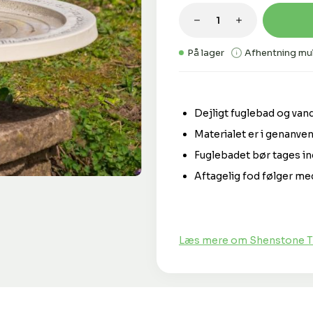
Produktmængde: 
På lager
Afhentning mul
Dejligt fuglebad og vand
Materialet er i genanven
Fuglebadet bør tages ind
Aftagelig fod følger me
Læs mere om Shenstone Th