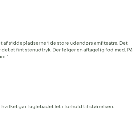
et af siddepladserne i de store udendørs amfiteatre. Det
r det et fint stenudtryk. Der følger en aftagelig fod med. På
are."
ilket gør fuglebadet let i forhold til størrelsen.