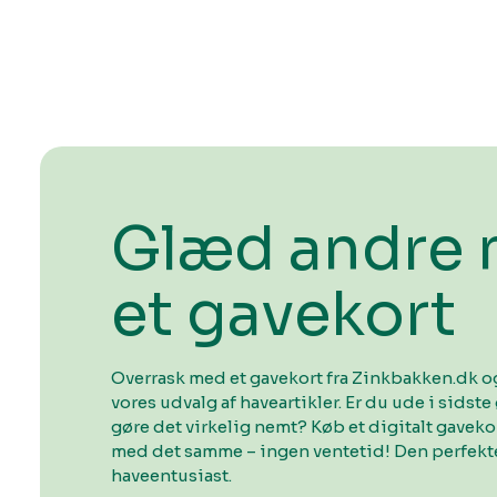
Glæd andre
et gavekort
Overrask med et gavekort fra Zinkbakken.dk og
vores udvalg af haveartikler. Er du ude i sidste 
gøre det virkelig nemt? Køb et digitalt gavek
med det samme – ingen ventetid! Den perfekte
haveentusiast.