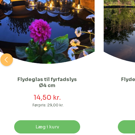
Flydeglas til fyrfadslys
Flyde
Ø4 cm
14,50 kr.
Førpris:
29,00 kr.
Læg i kurv