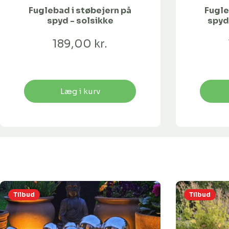
Fuglebad i støbejern på
Fugle
spyd - solsikke
spyd
189,00 kr.
Læg i kurv
Tilbud
Tilbud