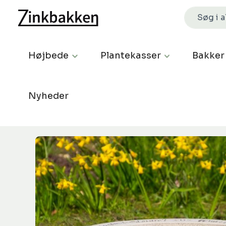
Højbede
Plantekasser
Bakker
Nyheder
Spring over billedgalleri