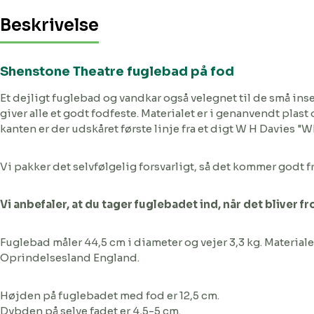
Beskrivelse
Shenstone Theatre fuglebad på fod
Et dejligt fuglebad og vandkar også velegnet til de små ins
giver alle et godt fodfeste. Materialet er i genanvendt plast 
kanten er der udskåret første linje fra et digt W H Davies "Wha
Vi pakker det selvfølgelig forsvarligt, så det kommer godt fr
Vi anbefaler, at du tager fuglebadet ind, når det bliver fr
Fuglebad måler 44,5 cm i diameter og vejer 3,3 kg. Materiale
Oprindelsesland England.
Højden på fuglebadet med fod er 12,5 cm.
Dybden på selve fadet er 4,5-5 cm.