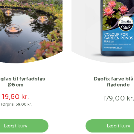
glas til fyrfadslys
Dyofix farve blå 
Ø6 cm
flydende
19,50 kr.
179,00 kr
Førpris:
39,00 kr.
Læg i kurv
Læg i kurv