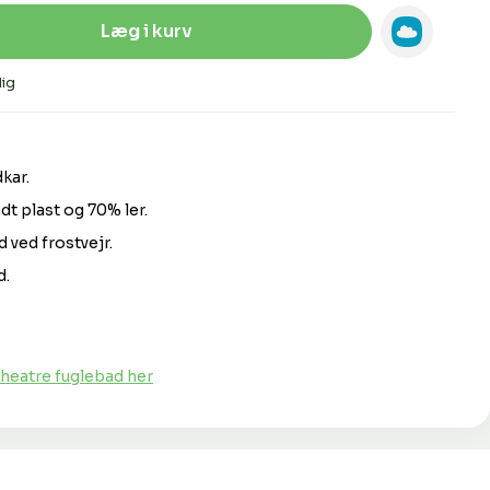
Indtast den ønskede mængde, eller 
Læg i kurv
ig
kar.
dt plast og 70% ler.
 ved frostvejr.
d.
eatre fuglebad her