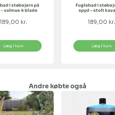
bad i støbejern på
Fuglebad i støbej
 - valmue 4 blade
spyd - stolt kava
blade
189,00 kr.
189,00 kr
Læg i kurv
Læg i kurv
Andre købte også