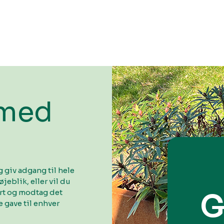
 med
 giv adgang til hele
øjeblik, eller vil du
ort og modtag det
G
 gave til enhver