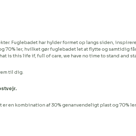
ekter. Fuglebadet har hylder formet op langs siden, inspirer
og 70% ler, hvilket gør fuglebadet let at flytte og samtidig få
t is this life if, full of care, we have no time to stand and st
em til dig.
ostvejr.
t er en kombination af 30% genanvendeligt plast og 70% ler hv