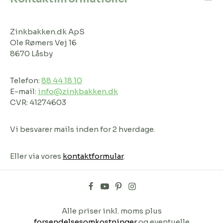
Zinkbakken.dk ApS
Ole Rømers Vej 16
8670 Låsby
Telefon:
88 44 18 10
E-mail:
info@zinkbakken.dk
CVR: 41274603
Vi besvarer mails inden for 2 hverdage.
Eller via vores
kontaktformular
.
Alle priser inkl. moms plus
forsendelsesomkostninger
og eventuelle