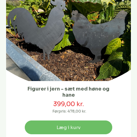
Figurer i jern - sæt med høne og
hane
399,00 kr.
Førpris:
478,00 kr.
Læg i kurv