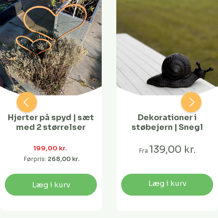
Hjerter på spyd | sæt
Dekorationer i
med 2 størrelser
støbejern | Snegl
139,00 kr.
199,00 kr. 
Fra
Førpris:
268,00 kr. 
Læg i kurv
Læg i kurv