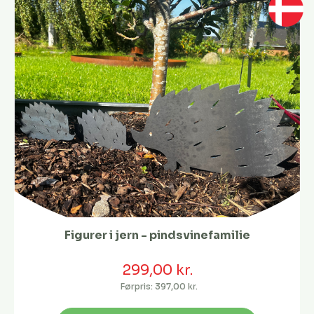
Figurer i jern - pindsvinefamilie
299,00 kr.
Førpris:
397,00 kr.