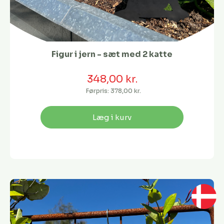
Figur i jern - sæt med 2 katte
348,00 kr.
Førpris:
378,00 kr.
Læg i kurv