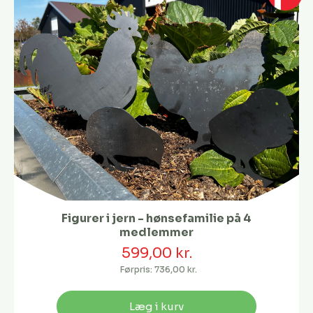
Figurer i jern - hønsefamilie på 4
medlemmer
599,00 kr.
Førpris:
736,00 kr.
Læg i kurv