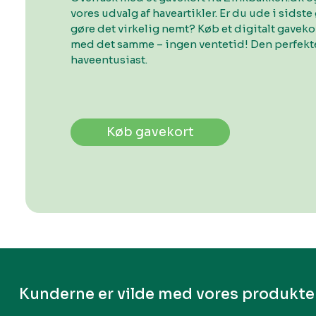
vores udvalg af haveartikler. Er du ude i sidste 
gøre det virkelig nemt? Køb et digitalt gavek
med det samme – ingen ventetid! Den perfekte
haveentusiast.
Køb gavekort
Kunderne er vilde med vores produkte