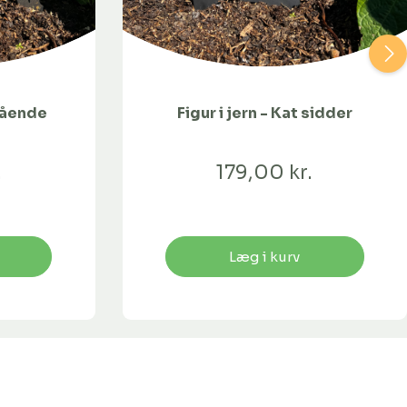
stående
Figur i jern - Kat sidder
.
179,00 kr.
Læg i kurv