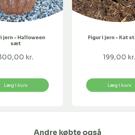
 i jern - Halloween
Figur i jern - Kat 
sæt
300,00 kr.
199,00 kr
Læg i kurv
Læg i kurv
Andre købte også