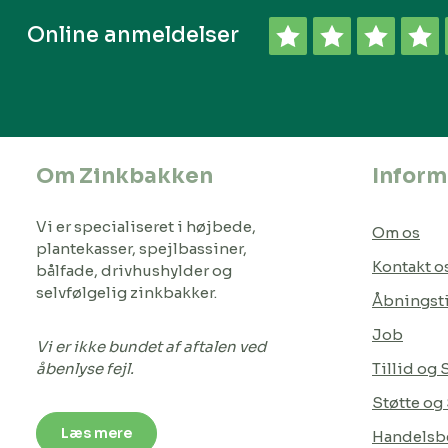
Online anmeldelser
Om Zinkbakken
Inform
Vi er specialiseret i højbede,
Om os
plantekasser, spejlbassiner,
Kontakt o
bålfade, drivhushylder og
selvfølgelig zinkbakker.
Åbningst
Job
Vi er ikke bundet af aftalen ved
åbenlyse fejl.
Tillid og
Støtte og
Læs mere
Handelsbe