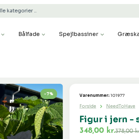
Bålfade
Spejlbassiner
Græska
-7%
Varenummer:
101977
Forside
NeedToHave
Figur i jern 
348,00 kr.
378,00 kr