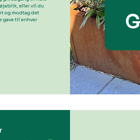
øjeblik, eller vil du
ort og modtag det
G
 gave til enhver
r