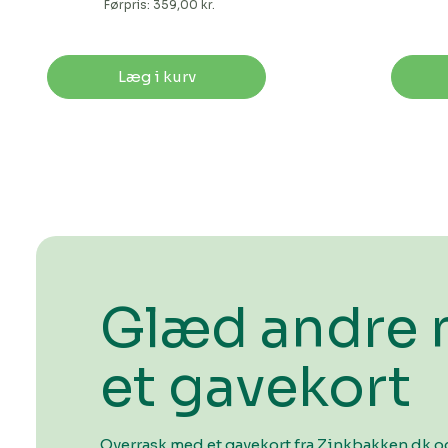
Førpris:
359,00 kr.
Læg i kurv
Glæd andre
et gavekort
Overrask med et gavekort fra Zinkbakken.dk og