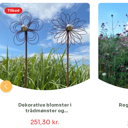
Tilbud
Dekorative blomster i
Reg
trådmønster og
sølvfarvet kugle - 2 stk. i
251,30 kr.
sættet