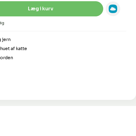
Indtast den ønskede mængde, eller 
Læg i kurv
ig
g jern
huet af katte
 jorden