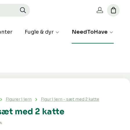
nter
Fugle & dyr
NeedToHave
Figurer i jern
Figur i jern - sæt med 2 katte
- sæt med 2 katte
.