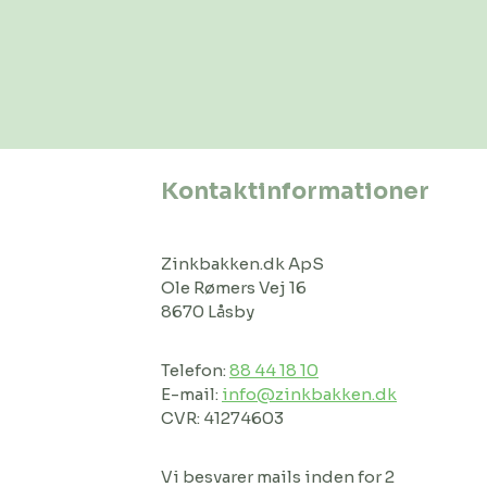
Kontaktinformationer
Zinkbakken.dk ApS
Ole Rømers Vej 16
8670 Låsby
Telefon:
88 44 18 10
E-mail:
info@zinkbakken.dk
CVR: 41274603
Vi besvarer mails inden for 2