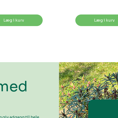
Læg i kurv
Læg i kurv
 med
 giv adgang til hele