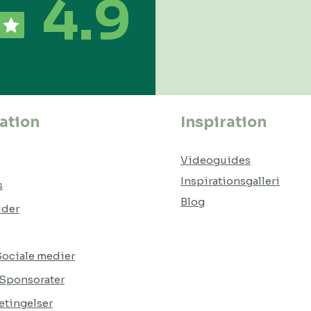
4.9
ation
Inspiration
Videoguides
Inspirationsgalleri
s
Blog
ider
 Sociale medier
 Sponsorater
tingelser