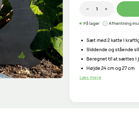
Produktmængde: 
På lager
Afhentning mul
Sæt med 2 katte i krafti
Siddende og stående sil
Beregnet til at sættes i
Højde 24 cm og 27 cm
Læs mere