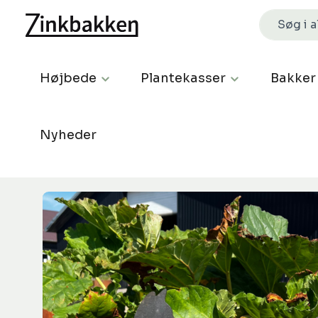
Højbede
Plantekasser
Bakker
Nyheder
Spring over billedgalleri