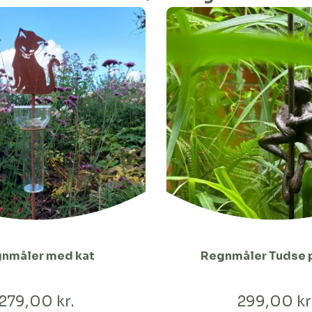
nmåler med kat
Regnmåler Tudse p
279,00 kr.
299,00 kr