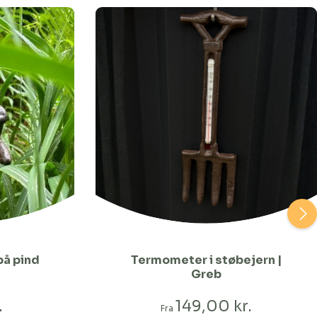
å pind
Termometer i støbejern |
Greb
.
149,00 kr.
Fra