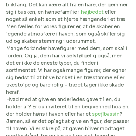
blikfang. Det kan være alt fra en hare, der gemmer
sig i busken, en hønsefamilie i
højbedet
eller
noget så enkelt som et hjerte hængende i et træ.
Men fælles for vores figurer er, at de skaber en
legende atmosfære i haven, som også skiller sig
ud og skaber stemning i uderummet.
Mange forbinder havefigurer med dem, som skal i
jorden. Og ja, dem har vi selvfølgelig også, men
det er ikke de eneste typer, du finder i
sortimentet. Vi har også mange figurer, der egner
sig bedst til at blive banket i en træstamme eller
træstolpe og bare rolig – træet tager ikke skade
heraf.
Hvad med at give en anderledes gave til en, du
holder af? Er du inviteret til en begivenhed hos en,
der holder høns i haven eller har et
spejlbassin
?
Jamen, så er det oplagt at give en figur, der passer
til haven. Vi er sikre på, at gaven bliver modtaget
med kyshånd, for nu har du lige vist, hvordan