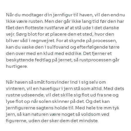
Når du modtager din jernfigur til haven, vil den endnu
ikke være rusten. Men der går ikke lang tid før den har
fået den flotteste rustfarve af at stå ude i det danske
vejr. Sørg blot for at placere den et sted, hvor den
bliver våd i regnvejret. For at skynde på processen,
kan du vaske den i sulfovand og efterfølgende tørre
den over med en klud med eddike. Det fjerner et
beskyttende fedtlag på jernet, så rustprocessen går
hurtigere.
Når haven så småt forsvinder ind i sig selv om
vinteren, vil en havefigur i jern stå som altid. Med dets
rustne udseende, vil det skille sig flot ud fra sne og
lyse flot op når solen skinner på det. Og det kan
jernfigurerne sagtens holde til. Med hele tre mm tyk
jern, så kan naturen være noget så voldsom ved
figurerne, uden der sker dem det mindste.