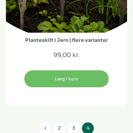
Planteskilt i Jern | flere varianter
99,00 kr.
Læg i kurv
2
3
4
Side
Side
Side