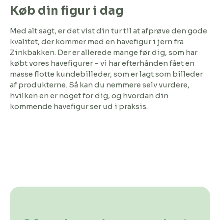
Køb din figur i dag
Med alt sagt, er det vist din tur til at afprøve den gode
kvalitet, der kommer med en havefigur i jern fra
Zinkbakken. Der er allerede mange før dig, som har
købt vores havefigurer – vi har efterhånden fået en
masse flotte kundebilleder, som er lagt som billeder
af produkterne. Så kan du nemmere selv vurdere,
hvilken en er noget for dig, og hvordan din
kommende havefigur ser ud i praksis.