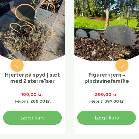
Hjerter på spyd | sæt
Figurer i jern -
med 2 størrelser
pindsvinefamilie
199,00 kr. 
299,00 kr. 
Førpris:
268,00 kr. 
Førpris:
397,00 kr. 
Læg i kurv
Læg i kurv