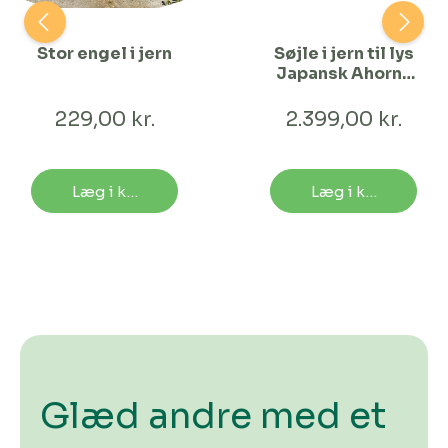
Stor engel i jern
Søjle i jern til lys
Japansk Ahorn |
148 cm
229,00 kr.
2.399,00 kr.
Læg i kurv
Læg i kurv
Glæd andre med et