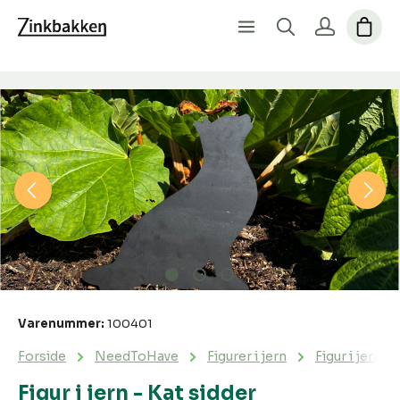
Spring over billedgalleri
Varenummer:
100401
Forside
NeedToHave
Figurer i jern
Figur i jern -
Figur i jern - Kat sidder