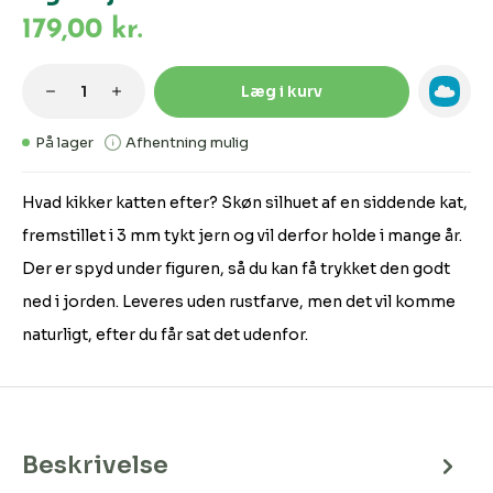
179,00 kr.
Produktmængde: Indtast den ønskede m
Læg i kurv
På lager
Afhentning mulig
Hvad kikker katten efter? Skøn silhuet af en siddende kat,
fremstillet i 3 mm tykt jern og vil derfor holde i mange år.
Der er spyd under figuren, så du kan få trykket den godt
ned i jorden. Leveres uden rustfarve, men det vil komme
naturligt, efter du får sat det udenfor.
Beskrivelse