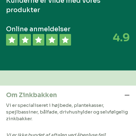
Kunderne er vilde med vores
produkter
Online anmeldelser
4.9
Om Zinkbakken
Vi er specialiseret i højbede, plantekasser,
spejlbassiner, bålfade, drivhushylder og selvfølgelig
zinkbakker.
Vi er ikke bundet af aftalen ved åbenlyse fejl.