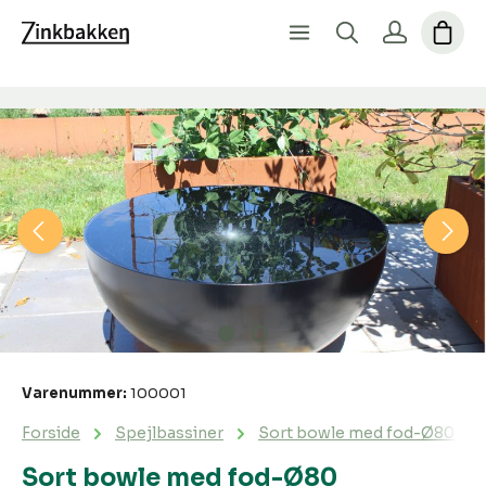
Spring over billedgalleri
Varenummer:
100001
Forside
Spejlbassiner
Sort bowle med fod-Ø80
Sort bowle med fod-Ø80