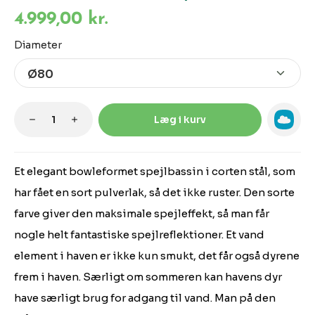
4.999,00 kr.
Vælg
Diameter
Produktmængde: Indtast den ønskede m
Læg i kurv
Et elegant bowleformet spejlbassin i corten stål, som
har fået en sort pulverlak, så det ikke ruster. Den sorte
farve giver den maksimale spejleffekt, så man får
nogle helt fantastiske spejlreflektioner. Et vand
element i haven er ikke kun smukt, det får også dyrene
frem i haven. Særligt om sommeren kan havens dyr
have særligt brug for adgang til vand. Man på den