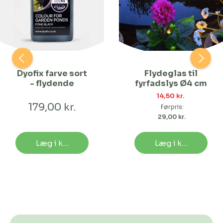
Dyofix farve sort
Flydeglas til
- flydende
fyrfadslys Ø4 cm
14,50 kr. 
179,00 kr.
Førpris:
29,00 kr. 
Læg i kurv
Læg i kurv