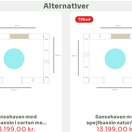
Alternativer
Tilbud
ansehaven med
Sansehaven m
assin i corten med
spejlbassin natur/ 
vejst fod | Ø60
3.199,00 kr.
13.199,00 k
Ø60