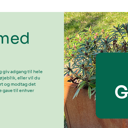
 med
 giv adgang til hele
øjeblik, eller vil du
ort og modtag det
G
 gave til enhver