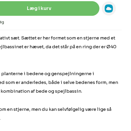
Indtast den ønskede mængde, eller 
Læg i kurv
ig
rativt sæt. Sættet er her formet som en stjerne med et
jlbassinet er hævet, da det står på en ring der er Ø40
 planterne i bedene og genspejlningerne i
bed som er anderledes, både i selve bedenes form, men
g kombination af bede og spejlbassin.
som en stjerne, men du kan selvfølgelig være lige så
.