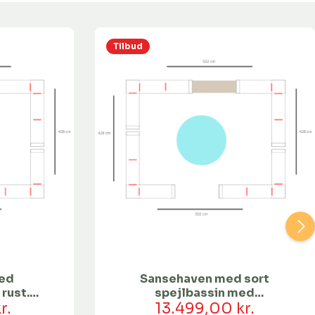
Tilbud
ed
Sansehaven med sort
rust. |
spejlbassin med
r.
påsvejst fod | Ø60
13.499,00 kr.