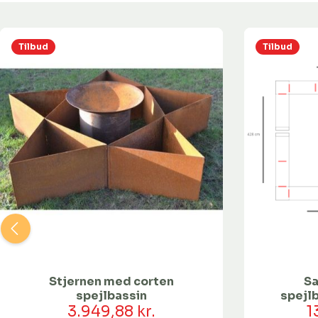
Tilbud
Tilbud
Stjernen med corten
S
spejlbassin
spejlb
3.949,88 kr.
pås
1