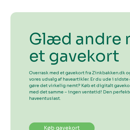
Glæd andre
et gavekort
Overrask med et gavekort fra Zinkbakken.dk og
vores udvalg af haveartikler. Er du ude i sidste 
gøre det virkelig nemt? Køb et digitalt gavek
med det samme – ingen ventetid! Den perfekte
haveentusiast.
Køb gavekort