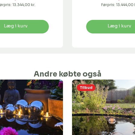
ørpris:
13.344,00 kr.
Førpris:
13.444,00 
Læg i kurv
Læg i kurv
Andre købte også
Tilbud