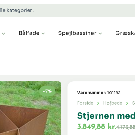
Bålfade
Spejlbassiner
Græsk
-7%
Varenummer:
101192
Forside
Højbede
S
Stjernen med
3.849,88 kr.
4.173,88