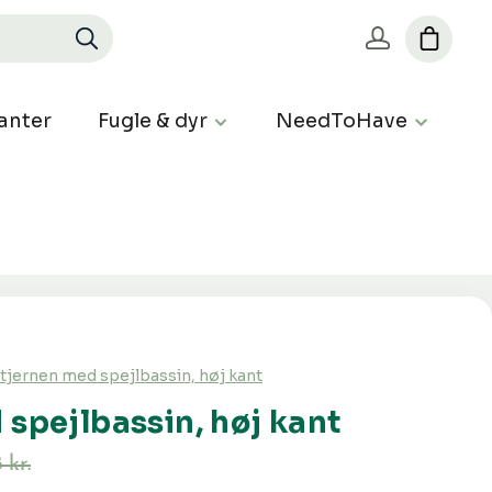
anter
Fugle & dyr
NeedToHave
tjernen med spejlbassin, høj kant
 spejlbassin, høj kant
 kr.