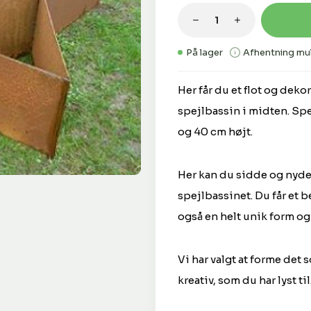
Produktmængde: 
På lager
Afhentning mul
Her får du et flot og deko
spejlbassin i midten. Spe
og 40 cm højt.
Her kan du sidde og nyde
spejlbassinet. Du får et 
også en helt unik form o
Vi har valgt at forme det 
kreativ, som du har lyst til