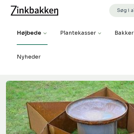
Højbede
Plantekasser
Bakker
Nyheder
Spring over billedgalleri