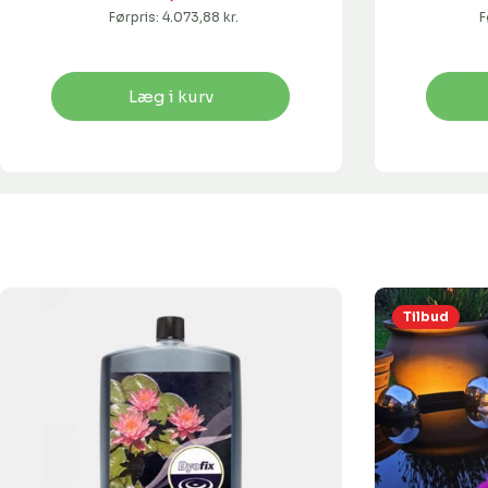
Førpris:
4.073,88 kr.
F
Læg i kurv
Tilbud