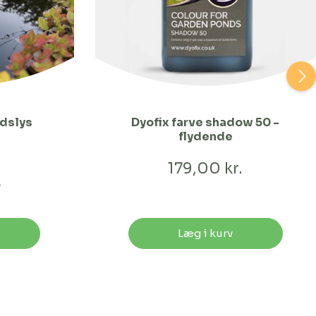
adslys
Dyofix farve shadow 50 -
flydende
179,00 kr.
.
Læg i kurv