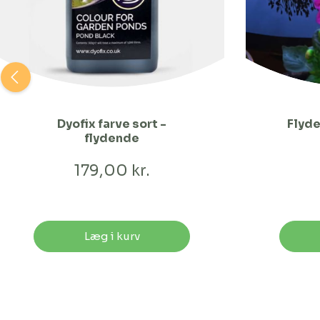
Dyofix farve sort -
Flyde
flydende
179,00 kr.
Læg i kurv