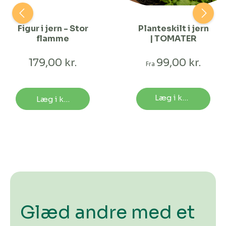
Figur i jern - Stor
Planteskilt i jern
flamme
| TOMATER
179,00 kr.
99,00 kr.
Fra
Læg i kurv
Læg i kurv
Glæd andre med et