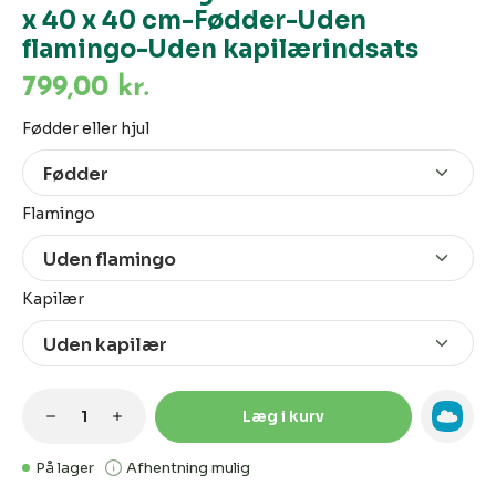
x 40 x 40 cm-Fødder-Uden
flamingo-Uden kapilærindsats
799,00 kr.
Vælg
Fødder eller hjul
Vælg
Flamingo
Vælg
Kapilær
Produktmængde: Indtast den ønskede m
Læg i kurv
På lager
Afhentning mulig