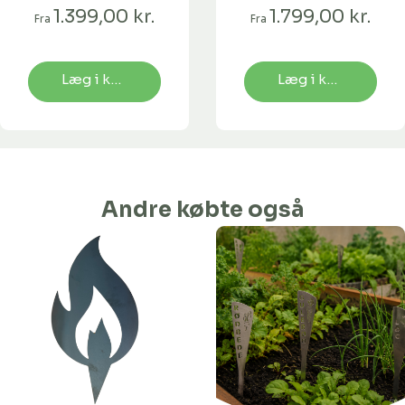
40 cm-Fødder-
1.399,00 kr.
1.799,00 kr.
Fra
Fra
Uden flamingo-
Uden
kapilærindsats
Læg i kurv
Læg i kurv
Andre købte også