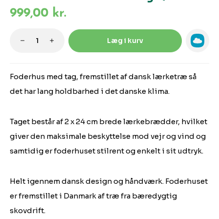
999,00 kr.
Produktmængde: Indtast den ønskede m
Læg i kurv
Foderhus med tag, fremstillet af dansk lærketræ så
det har lang holdbarhed i det danske klima.
Taget består af 2 x 24 cm brede lærkebrædder, hvilket
giver den maksimale beskyttelse mod vejr og vind og
samtidig er foderhuset stilrent og enkelt i sit udtryk.
Helt igennem dansk design og håndværk. Foderhuset
er fremstillet i Danmark af træ fra bæredygtig
skovdrift.