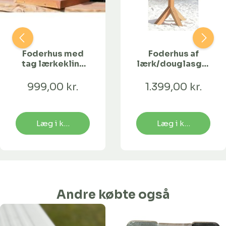
Foderhus med
Foderhus af
tag lærkeklink
lærk/douglasgra
u/fod
n med fod
999,00 kr.
1.399,00 kr.
Læg i kurv
Læg i kurv
Andre købte også