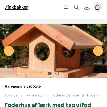
Spring over billedgalleri
Varenummer:
100249
Forside
Fugle & dyr
Foderautomater
Foderhus af
Foderhus af lærk med tag u/fod