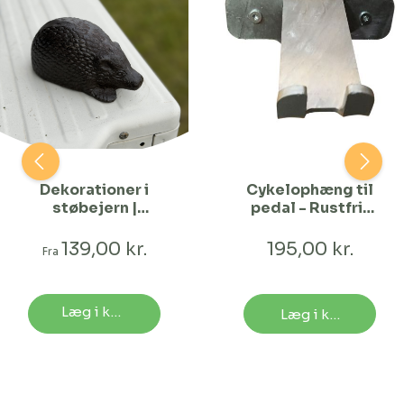
Dekorationer i
Cykelophæng til
støbejern |
pedal - Rustfrit
Pindsvin
stål
139,00 kr.
195,00 kr.
Fra
Læg i kurv
Læg i kurv