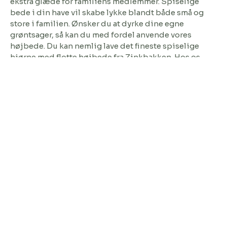
ekstra glæde for familiens medlemmer. Spiselige
bede i din have vil skabe lykke blandt både små og
store i familien. Ønsker du at dyrke dine egne
grøntsager, så kan du med fordel anvende vores
højbede. Du kan nemlig lave det fineste spiselige
hjørne med flotte højbede fra Zinkbakken. Hos os
finder du kvalitets højbede, der er produceret i
kraftigt gods, og derfor er de mere holdbare end dem,
man ellers ser på markedet. Du finder højbedene i
forskellige størrelser og materialer på webshoppen,
så gå meget gerne på opdagelse og lad dig blive
inspireret til dit næste haveprojekt. Eksempelvis er
højbede i cortenstål noget af det smukkeste. Lad dem
stå ude og se dem forvandle sig til de fineste
højbede, du nogensinde har set. Højbedene i
cortenstål passer perfekt ind i alle slags haver, uanset
om det er den nyanlagte minimalistiske have, eller om
det er til den tilgroet have, hvor der i forvejen vokser
en masse fine og pæne blomster og planter.