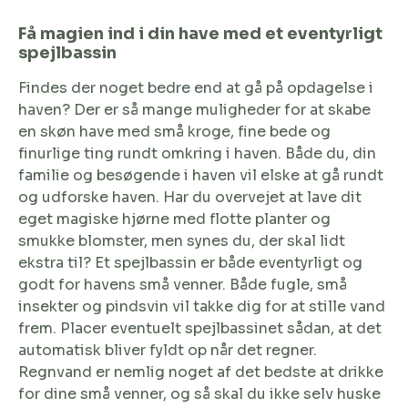
Få magien ind i din have med et eventyrligt
spejlbassin
Findes der noget bedre end at gå på opdagelse i
haven? Der er så mange muligheder for at skabe
en skøn have med små kroge, fine bede og
finurlige ting rundt omkring i haven. Både du, din
familie og besøgende i haven vil elske at gå rundt
og udforske haven. Har du overvejet at lave dit
eget magiske hjørne med flotte planter og
smukke blomster, men synes du, der skal lidt
ekstra til? Et spejlbassin er både eventyrligt og
godt for havens små venner. Både fugle, små
insekter og pindsvin vil takke dig for at stille vand
frem. Placer eventuelt spejlbassinet sådan, at det
automatisk bliver fyldt op når det regner.
Regnvand er nemlig noget af det bedste at drikke
for dine små venner, og så skal du ikke selv huske