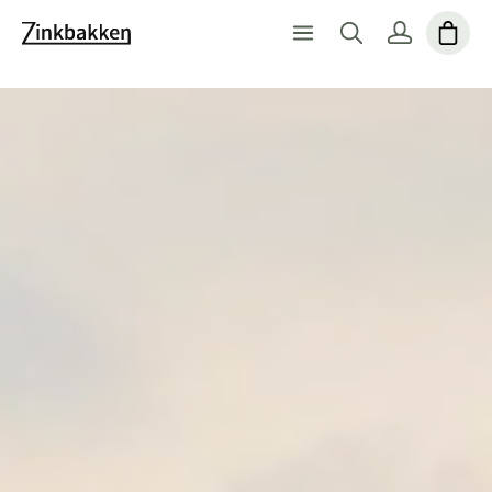
ZinkbakkenStort udvalg af kvalitetsprodukterVi er specia