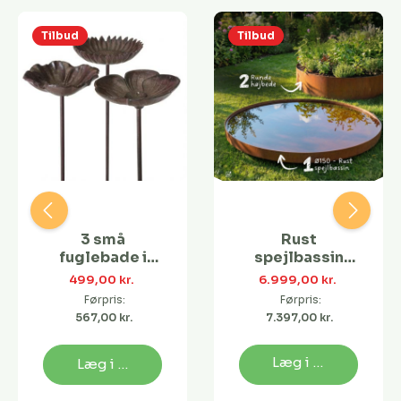
Tilbud
Tilbud
3 små
Rust
fuglebade i
spejlbassin
støbejern
Ø150 med
499,00 kr. 
6.999,00 kr. 
runde højbede
Førpris:
Førpris:
| Flere
567,00 kr. 
7.397,00 kr. 
størrelser
Læg i kurv
Læg i kurv