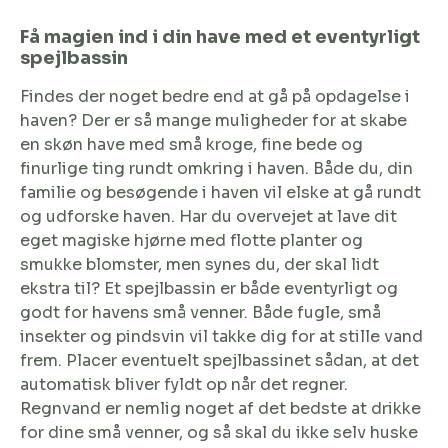
Få magien ind i din have med et eventyrligt
spejlbassin
Findes der noget bedre end at gå på opdagelse i
haven? Der er så mange muligheder for at skabe
en skøn have med små kroge, fine bede og
finurlige ting rundt omkring i haven. Både du, din
familie og besøgende i haven vil elske at gå rundt
og udforske haven. Har du overvejet at lave dit
eget magiske hjørne med flotte planter og
smukke blomster, men synes du, der skal lidt
ekstra til? Et spejlbassin er både eventyrligt og
godt for havens små venner. Både fugle, små
insekter og pindsvin vil takke dig for at stille vand
frem. Placer eventuelt spejlbassinet sådan, at det
automatisk bliver fyldt op når det regner.
Regnvand er nemlig noget af det bedste at drikke
for dine små venner, og så skal du ikke selv huske