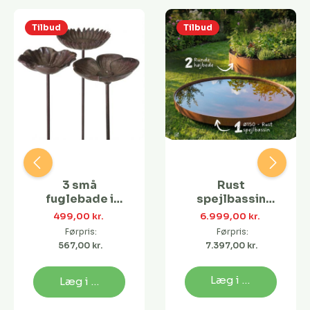
Tilbud
Tilbud
3 små
Rust
fuglebade i
spejlbassin
støbejern
Ø150 med
499,00 kr. 
6.999,00 kr. 
runde højbede
Førpris:
Førpris:
| Flere
567,00 kr. 
7.397,00 kr. 
størrelser
Læg i kurv
Læg i kurv