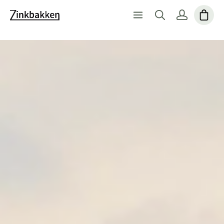
ZinkbakkenStort udvalg af kvalitetsprodukterVi er specia