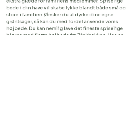
ekstra glæde for familiens medlemmer. Spiselige
bede i din have vil skabe lykke blandt både små og
store i familien. Ønsker du at dyrke dine egne
grøntsager, så kan du med fordel anvende vores
højbede. Du kan nemlig lave det fineste spiselige
hjørne med flotte højbede fra Zinkbakken. Hos os
finder du kvalitets højbede, der er produceret i
kraftigt gods, og derfor er de mere holdbare end dem,
man ellers ser på markedet. Du finder højbedene i
forskellige størrelser og materialer på webshoppen,
så gå meget gerne på opdagelse og lad dig blive
inspireret til dit næste haveprojekt. Eksempelvis er
højbede i cortenstål noget af det smukkeste. Lad dem
stå ude og se dem forvandle sig til de fineste
højbede, du nogensinde har set. Højbedene i
cortenstål passer perfekt ind i alle slags haver, uanset
om det er den nyanlagte minimalistiske have, eller om
det er til den tilgroet have, hvor der i forvejen vokser
en masse fine og pæne blomster og planter.