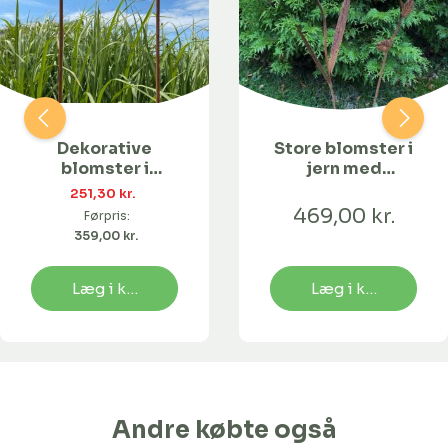
Dekorative
Store blomster i
blomster i
jern med
trådmønster og
sølvfarvet kugle
251,30 kr. 
sølvfarvet kugle
- sæt med 2 stk.
469,00 kr.
Førpris:
- 2 stk. i sættet
359,00 kr. 
Læg i kurv
Læg i kurv
Andre købte også