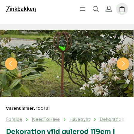
Spring over billedgalleri
Varenummer:
100181
Forside
NeedToHave
Havepynt
Dekoration vild
Dekoration vild gulerod 119cm |