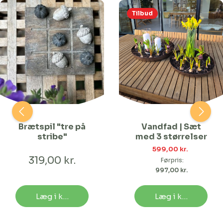
Tilbud
Brætspil "tre på
Vandfad | Sæt
stribe"
med 3 størrelser
599,00 kr. 
319,00 kr.
Førpris:
997,00 kr. 
Læg i kurv
Læg i kurv