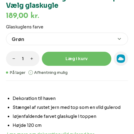
Vælg glaskugle
189,00 kr.
Vælg
Glaskuglens farve
Produktmængde: Indtast den ønskede m
Læg i kurv
På lager
Afhentning mulig
Dekoration til haven
Stængel af rustet jern med top som en vild gulerod
Iøjenfaldende farvet glaskugle i toppen
Højde 120 cm