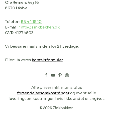
Ole Rømers Vej 16
8670 Låsby
Telefon:
88 44 18 10
E-mail:
info@zinkbakken.dk
CVR: 41274603
Vi besvarer mails inden for 2 hverdage.
Eller via vores
kontaktformular
.
Alle priser inkl. moms plus
forsendelsesomkostninger
og eventuelle
leveringsomkostninger, hvis ikke andet er angivet.
© 2026 Zinkbakken