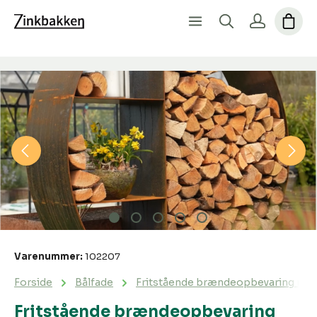
Spring over billedgalleri
Varenummer:
102207
Forside
Bålfade
Fritstående brændeopbevaring med 
Fritstående brændeopbevaring