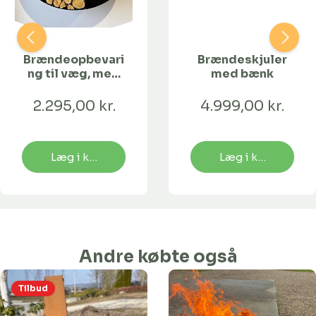
Brændeopbevari
Brændeskjuler
ng til væg, med
med bænk
skillerum, sort
lakeret
2.295,00 kr.
4.999,00 kr.
Læg i kurv
Læg i kurv
Andre købte også
Tilbud