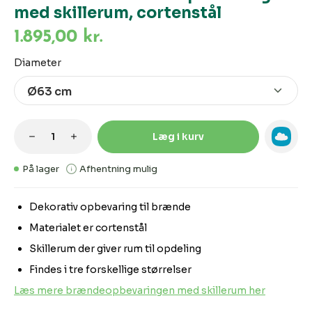
med skillerum, cortenstål
1.895,00 kr.
Vælg
Diameter
Produktmængde: Indtast den ønskede m
Læg i kurv
På lager
Afhentning mulig
Dekorativ opbevaring til brænde
Materialet er cortenstål
Skillerum der giver rum til opdeling
Findes i tre forskellige størrelser
Læs mere brændeopbevaringen med skillerum her