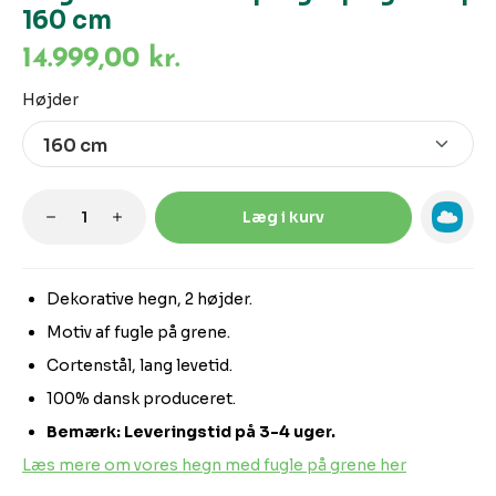
160 cm
14.999,00 kr.
Vælg
Højder
Produktmængde: Indtast den ønskede m
Læg i kurv
Dekorative hegn, 2 højder.
Motiv af fugle på grene.
Cortenstål, lang levetid.
100% dansk produceret.
Bemærk: Leveringstid på 3-4 uger.
Læs mere om vores hegn med fugle på grene her