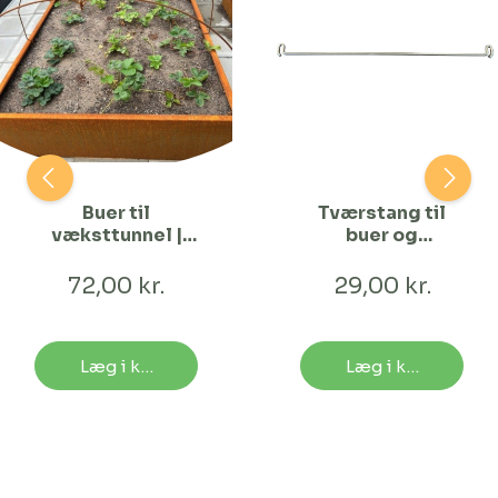
Buer til
Tværstang til
væksttunnel |
buer og
120 cm Bred
staudeholdere
72,00 kr.
29,00 kr.
Læg i kurv
Læg i kurv