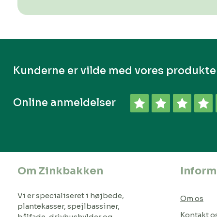
Kunderne er vilde med vores produkte
Online anmeldelser
Om Zinkbakken
Inform
Vi er specialiseret i højbede,
Om os
plantekasser, spejlbassiner,
Kontakt o
bålfade, drivhushylder og