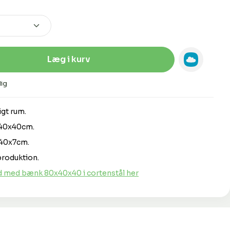
Indtast den ønskede mængde, eller 
Læg i kurv
ig
gt rum.
x40x40cm.
x40x7cm.
roduktion.
 med bænk 80x40x40 i cortenstål her