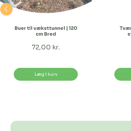
Buer til væksttunnel | 120
Tvær
cm Bred
s
72,00 kr.
Læg i kurv