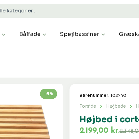
Bålfade
Spejlbassiner
Græsk
-6%
Varenummer:
102740
Forside
Højbede
H
Højbed i cor
2.199,00 kr.
2.348,0