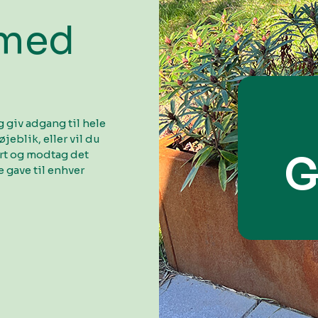
 med
 giv adgang til hele
øjeblik, eller vil du
ort og modtag det
G
 gave til enhver