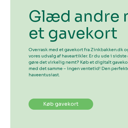
Glæd andre
et gavekort
Overrask med et gavekort fra Zinkbakken.dk og
vores udvalg af haveartikler. Er du ude i sidste 
gøre det virkelig nemt? Køb et digitalt gavek
med det samme – ingen ventetid! Den perfekte
haveentusiast.
Køb gavekort