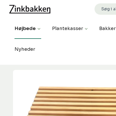
Højbede
Plantekasser
Bakker
Nyheder
Spring over billedgalleri