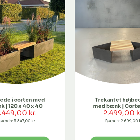
ede i corten med
Trekantet højb
k | 120 x 40 x 40
med bænk | Corte
.449,00 kr.
2.499,00 k
Førpris:
3.847,00 kr.
Førpris:
2.699,00 k