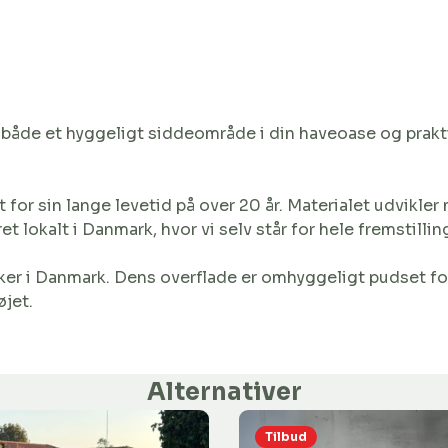
 både et hyggeligt siddeområde i din haveoase og prakt
t for sin lange levetid på over 20 år. Materialet udvikle
 lokalt i Danmark, hvor vi selv står for hele fremstilli
er i Danmark. Dens overflade er omhyggeligt pudset for 
øjet.
Alternativer
Tilbud