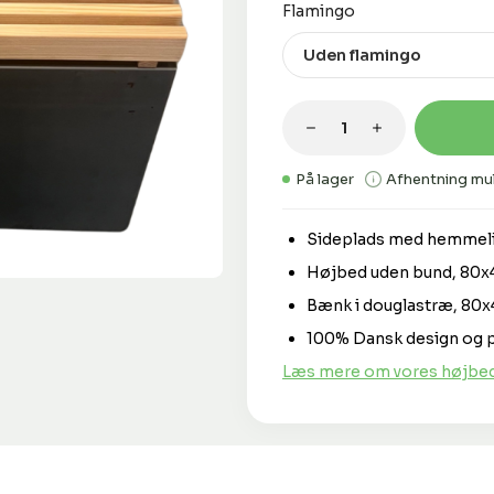
Vælg
Flamingo
Produktmængde: 
På lager
Afhentning mul
Sideplads med hemmeli
Højbed uden bund, 80
Bænk i douglastræ, 80
100% Dansk design og p
Læs mere om vores højbed