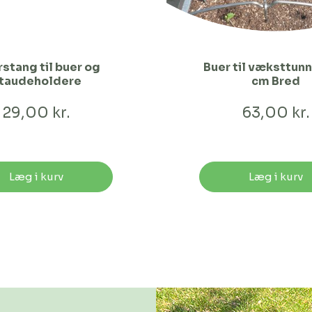
stang til buer og
Buer til væksttunn
taudeholdere
cm Bred
29,00 kr.
63,00 kr.
Læg i kurv
Læg i kurv