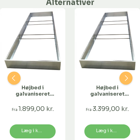
Alternativer
Højbed i
Højbed i
galvaniseret
galvaniseret
stål | B120 H25 |
stål | B120 H25 |
L234 cm
L462 cm
1.899,00 kr.
3.399,00 kr.
Fra
Fra
Læg i kurv
Læg i kurv