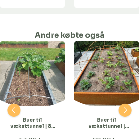
Andre købte også
Buer til
Buer til
væksttunnel | 80
væksttunnel |
cm Bred
120 cm Bred