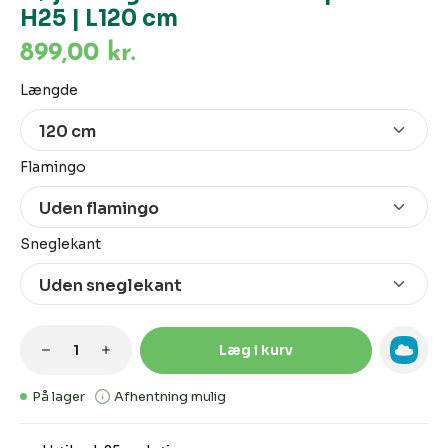
H25 | L120 cm
899,00 kr.
Vælg
Længde
Vælg
Flamingo
Vælg
Sneglekant
Produktmængde: Indtast den ønskede m
Læg i kurv
På lager
Afhentning mulig