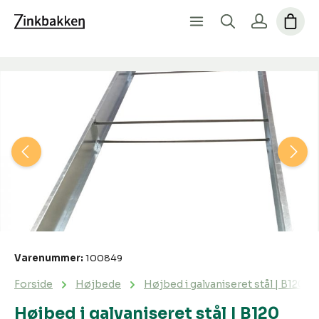
Spring over billedgalleri
Varenummer:
100849
Forside
Højbede
Højbed i galvaniseret stål | B120 H
Højbed i galvaniseret stål | B120