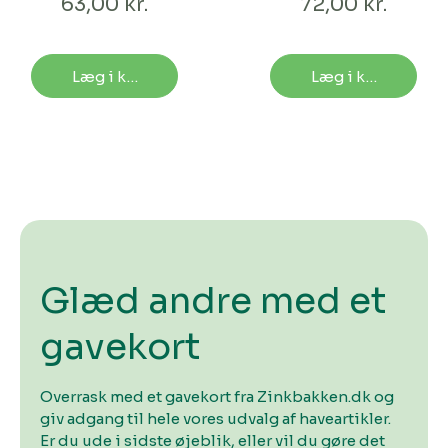
63,00 kr.
72,00 kr.
Læg i kurv
Læg i kurv
Glæd andre med et
gavekort
Overrask med et gavekort fra Zinkbakken.dk og
giv adgang til hele vores udvalg af haveartikler.
Er du ude i sidste øjeblik, eller vil du gøre det