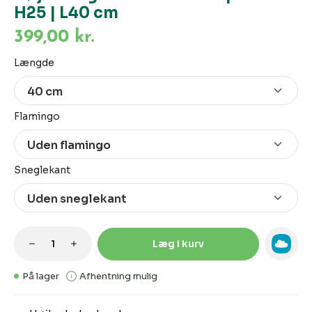
H25 | L40 cm
399,00 kr.
Vælg
Længde
Vælg
Flamingo
Vælg
Sneglekant
Produktmængde: Indtast den ønskede m
Læg i kurv
På lager
Afhentning mulig