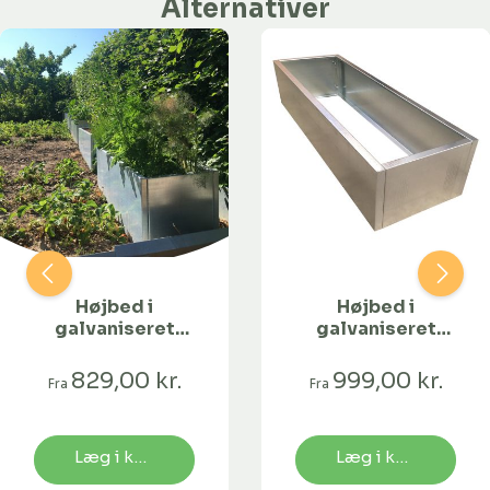
Alternativer
Højbed i
Højbed i
galvaniseret
galvaniseret
stål | B40 H40 |
stål | B40 H25 |
L40 cm
L234 cm
829,00 kr.
999,00 kr.
Fra
Fra
Læg i kurv
Læg i kurv