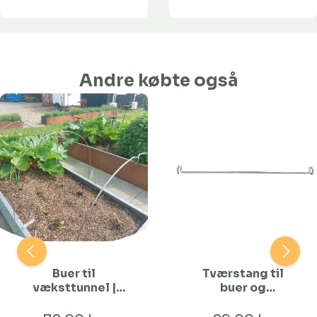
Andre købte også
Buer til
Tværstang til
væksttunnel |
buer og
120 cm Bred
staudeholdere