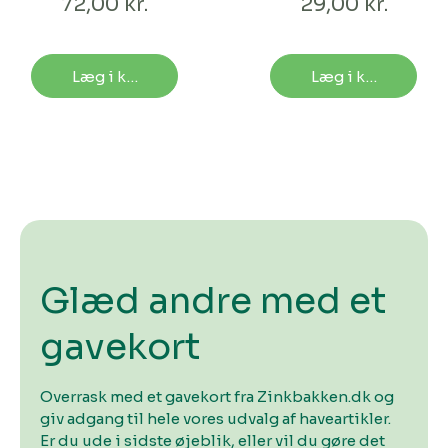
72,00 kr.
29,00 kr.
Læg i kurv
Læg i kurv
Glæd andre med et
gavekort
Overrask med et gavekort fra Zinkbakken.dk og
giv adgang til hele vores udvalg af haveartikler.
Er du ude i sidste øjeblik, eller vil du gøre det