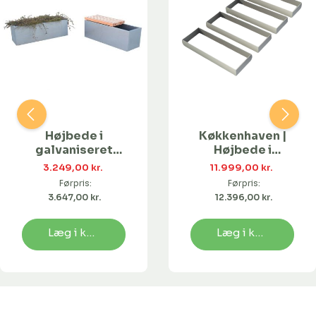
Højbede i
Køkkenhaven |
galvaniseret
Højbede i
stål med bænk |
galvaniseret
3.249,00 kr. 
11.999,00 kr. 
120 x 40 x 40 cm
stål
Førpris:
Førpris:
3.647,00 kr. 
12.396,00 kr. 
Læg i kurv
Læg i kurv