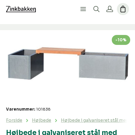
Spring over billedgalleri
-10%
Varenummer:
101838
Forside
Højbede
Højbede i galvaniseret stål med bæ
Højbede i galvaniseret stål med