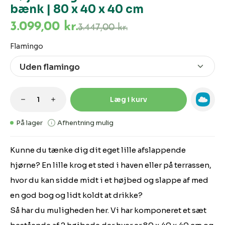
bænk | 80 x 40 x 40 cm
3.099,00 kr.
3.447,00 kr.
Vælg
Flamingo
Produktmængde: Indtast den ønskede m
Læg i kurv
På lager
Afhentning mulig
Kunne du tænke dig dit eget lille afslappende
hjørne? En lille krog et sted i haven eller på terrassen,
hvor du kan sidde midt i et højbed og slappe af med
en god bog og lidt koldt at drikke?
Så har du muligheden her. Vi har komponeret et sæt