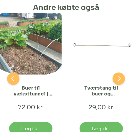
Andre købte også
Buer til
Tværstang til
væksttunnel |
buer og
120 cm Bred
staudeholdere
72,00 kr.
29,00 kr.
Læg i kurv
Læg i kurv