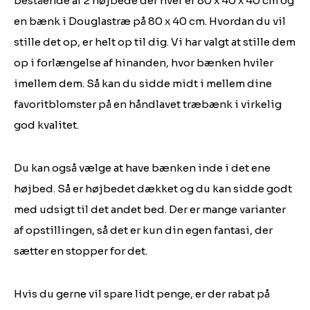
bestående af 2 højbede der hver er 80 x 40 x 40 cm og
en bænk i Douglastræ på 80 x 40 cm. Hvordan du vil
stille det op, er helt op til dig. Vi har valgt at stille dem
op i forlængelse af hinanden, hvor bænken hviler
imellem dem. Så kan du sidde midt i mellem dine
favoritblomster på en håndlavet træbænk i virkelig
god kvalitet.
Du kan også vælge at have bænken inde i det ene
højbed. Så er højbedet dækket og du kan sidde godt
med udsigt til det andet bed. Der er mange varianter
af opstillingen, så det er kun din egen fantasi, der
sætter en stopper for det.
Hvis du gerne vil spare lidt penge, er der rabat på