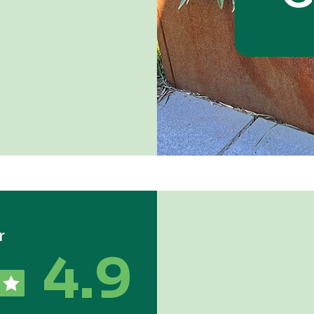
r
4.9