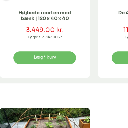
Højbede i corten med
De 
bænk | 120 x 40 x 40
3.449,00 kr.
1
Førpris:
3.847,00 kr.
F
Læg i kurv