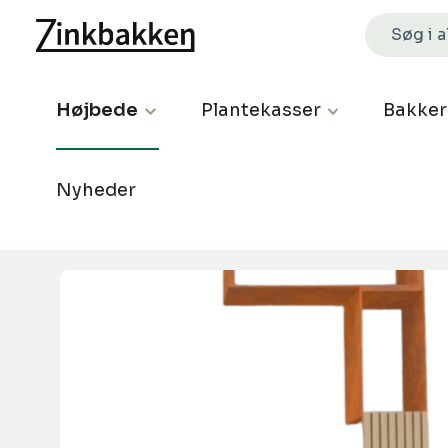
Højbede
Plantekasser
Bakker
Nyheder
Spring over billedgalleri