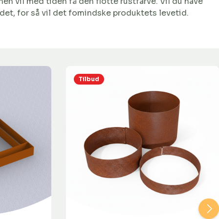
 vil med tiden få den flotte rustfarve. Vil du have
et, for så vil det fomindske produktets levetid.
Tilbud