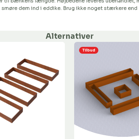
r til bænkens længde. Højbedene leveres ubehandlet, men
 smøre dem ind i eddike. Brug ikke noget stærkere end d
Alternativer
Tilbud