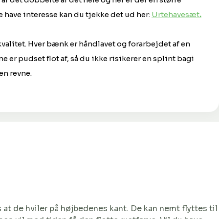
 have interesse kan du tjekke det ud her:
Urtehavesæt
.
valitet. Hver bænk er håndlavet og forarbejdet af en
er pudset flot af, så du ikke risikerer en splint bagi
en revne.
at de hviler på højbedenes kant. De kan nemt flyttes til