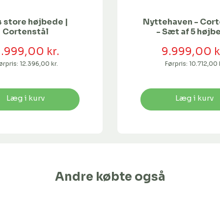
4 store højbede |
Nyttehaven - Cort
Cortenstål
- Sæt af 5 højb
1.999,00 kr.
9.999,00 k
ørpris:
12.396,00 kr.
Førpris:
10.712,00 
Læg i kurv
Læg i kurv
Andre købte også