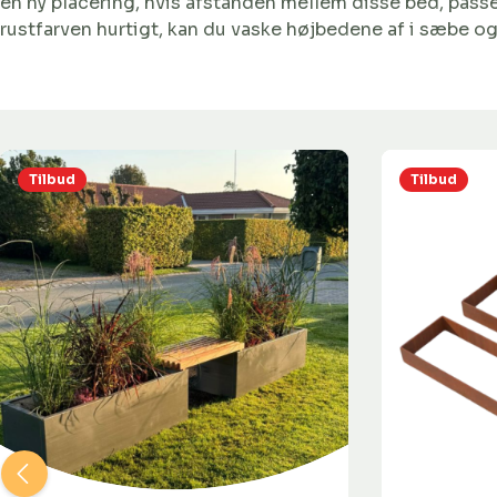
en ny placering, hvis afstanden mellem disse bed, passe
rustfarven hurtigt, kan du vaske højbedene af i sæbe og
Tilbud
Tilbud