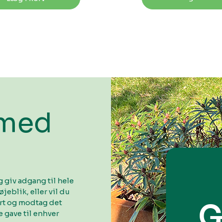
 med
 giv adgang til hele
øjeblik, eller vil du
ort og modtag det
G
 gave til enhver