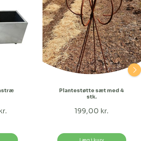
astræ
Plantestøtte sæt med 4
stk.
kr.
199,00 kr.
Læg i kurv