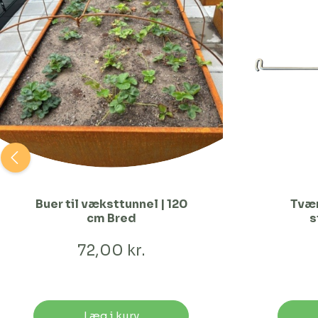
Buer til væksttunnel | 120
Tvær
cm Bred
s
72,00 kr.
Læg i kurv