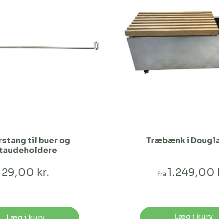
stang til buer og
Træbænk i Dougl
taudeholdere
29,00 kr.
1.249,00 
Fra
Læg i kurv
Læg i kurv