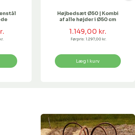
enstål
Højbedsæt Ø50 | Kombi
ede
af alle højder i Ø50 cm
r.
1.149,00 kr.
kr.
Førpris:
1.297,00 kr.
Læg i kurv