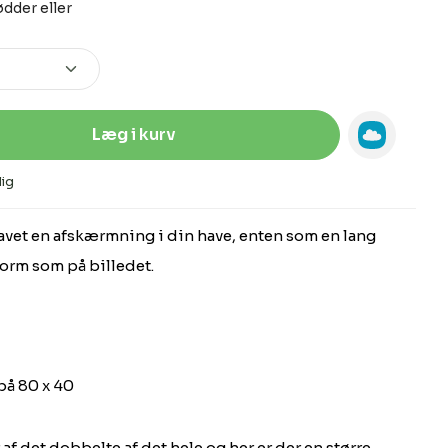
dder eller
Indtast den ønskede mængde, eller 
Læg i kurv
ig
avet en afskærmning i din have, enten som en lang
-form som på billedet.
på 80 x 40
 af det dobbelte af det hele og her er der en større