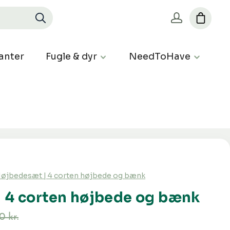
anter
Fugle & dyr
NeedToHave
øjbedesæt | 4 corten højbede og bænk
 4 corten højbede og bænk
0 kr.