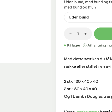
Vælg
Uden bund, med bund og fø
med bund og hjul?
Produktmængde: 
På lager
Afhentning mul
Med dette sæt kan du få l
række eller stillet i en u
2 stk. 120 x 40 x 40
2 stk. 80 x 40 x 40
Og 1 bænk i Douglas træ 
Vores
urtehavesæt
består