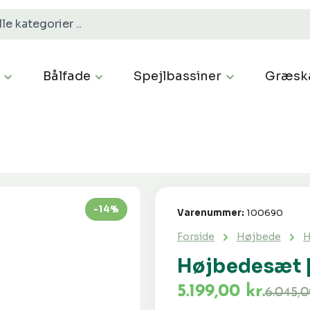
Bålfade
Spejlbassiner
Græsk
-14%
Varenummer:
100690
Forside
Højbede
H
Højbedesæt |
5.199,00 kr.
6.045,0