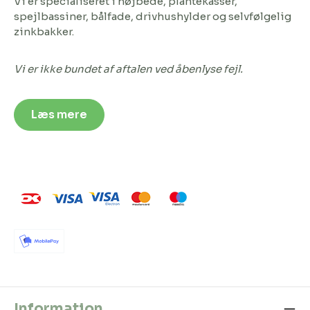
Vi er specialiseret i højbede, plantekasser,
spejlbassiner, bålfade, drivhushylder og selvfølgelig
zinkbakker.
Vi er ikke bundet af aftalen ved åbenlyse fejl.
Læs mere
Information