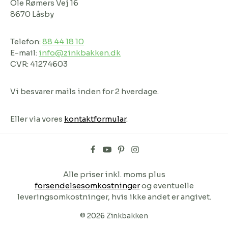
Ole Rømers Vej 16
8670 Låsby
Telefon:
88 44 18 10
E-mail:
info@zinkbakken.dk
CVR: 41274603
Vi besvarer mails inden for 2 hverdage.
Eller via vores
kontaktformular
.
Alle priser inkl. moms plus
forsendelsesomkostninger
og eventuelle
leveringsomkostninger, hvis ikke andet er angivet.
© 2026 Zinkbakken