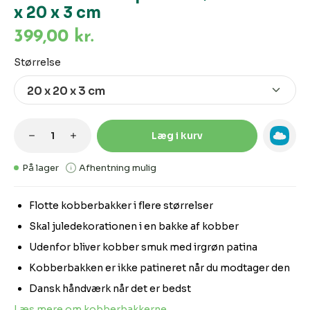
x 20 x 3 cm
399,00 kr.
Vælg
Størrelse
Produktmængde: Indtast den ønskede m
Læg i kurv
På lager
Afhentning mulig
Flotte kobberbakker i flere størrelser
Skal juledekorationen i en bakke af kobber
Udenfor bliver kobber smuk med irgrøn patina
Kobberbakken er ikke patineret når du modtager den
Dansk håndværk når det er bedst
Læs mere om kobberbakkerne