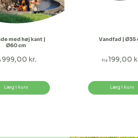
ade med høj kant |
Vandfad | Ø35
Ø60 cm
999,00 kr.
199,00 k
a
Fra
Læg i kurv
Læg i kurv