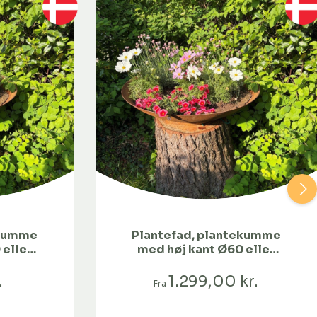
ekumme
Plantefad, plantekumme
 eller
med høj kant Ø60 eller
Ø80-80 cm
.
1.299,00 kr.
Fra