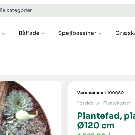
Bålfade
Spejlbassiner
Græsk
Varenummer:
100050
Forside
Plantekasser
Plantefad, p
Ø120 cm