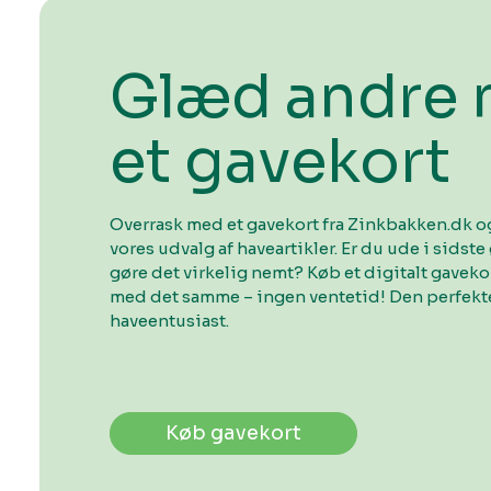
Glæd andre
et gavekort
Overrask med et gavekort fra Zinkbakken.dk og
vores udvalg af haveartikler. Er du ude i sidste 
gøre det virkelig nemt? Køb et digitalt gavek
med det samme – ingen ventetid! Den perfekte
haveentusiast.
Køb gavekort