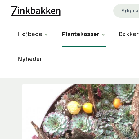
Højbede
Plantekasser
Bakker
Nyheder
Spring over billedgalleri