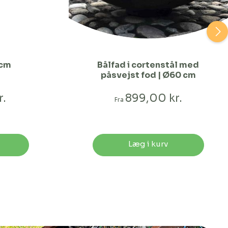
 cm
Bålfad i cortenstål med
påsvejst fod | Ø60 cm
r.
899,00 kr.
Fra
Læg i kurv