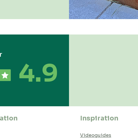
r
4.9
ation
Inspiration
Videoguides