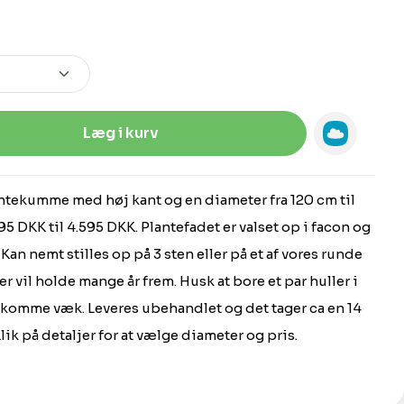
Indtast den ønskede mængde, eller 
Læg i kurv
antekumme med høj kant og en diameter fra 120 cm til
595 DKK til 4.595 DKK. Plantefadet er valset op i facon og
Kan nemt stilles op på 3 sten eller på et af vores runde
er vil holde mange år frem. Husk at bore et par huller i
komme væk. Leveres ubehandlet og det tager ca en 14
Klik på detaljer for at vælge diameter og pris.