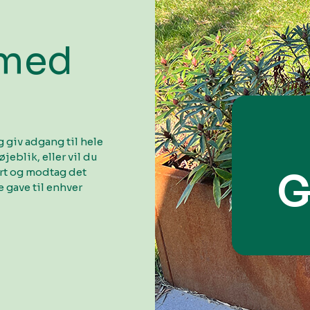
 med
 giv adgang til hele
øjeblik, eller vil du
ort og modtag det
G
 gave til enhver