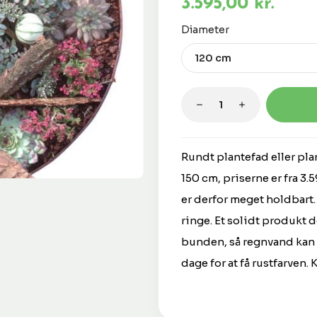
3.595,00 kr.
Vælg
Diameter
Produktmængde: 
Rundt plantefad eller pl
150 cm, priserne er fra 3.
er derfor meget holdbart. 
ringe. Et solidt produkt d
bunden, så regnvand kan 
dage for at få rustfarven. 