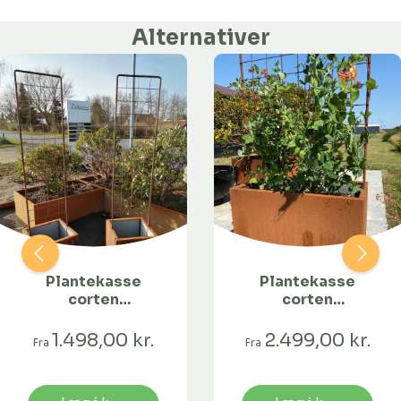
Alternativer
Plantekasse
Plantekasse
corten
corten
m/espalier 40 x
m/espalier 80 x
40 x 40 cm
40 x 40 cm
1.498,00 kr.
2.499,00 kr.
Fra
Fra