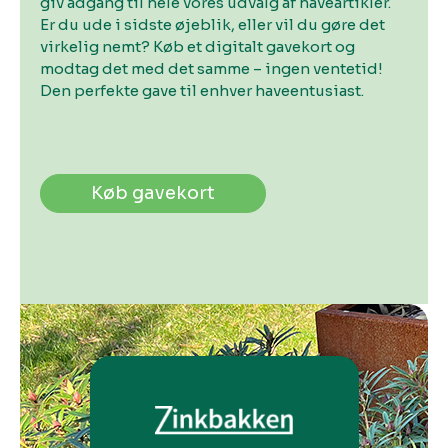
giv adgang til hele vores udvalg af haveartikler.
Er du ude i sidste øjeblik, eller vil du gøre det
virkelig nemt? Køb et digitalt gavekort og
modtag det med det samme – ingen ventetid!
Den perfekte gave til enhver haveentusiast.
Køb gavekort