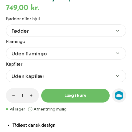
749,00 kr.
Vælg
Fødder eller hjul
Vælg
Flamingo
Vælg
Kapilær
Produktmængde: Indtast den ønskede m
Læg i kurv
På lager
Afhentning mulig
Tidløst dansk design