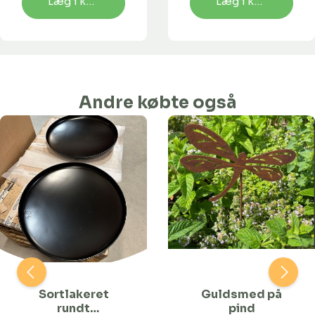
Læg i kurv
Læg i kurv
Andre købte også
Sortlakeret
Guldsmed på
rundt
pind