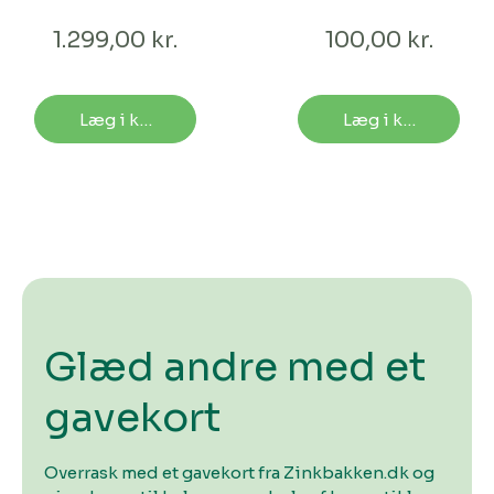
spejlbassin - 60
cm | OUTLET
1.299,00 kr.
100,00 kr.
Læg i kurv
Læg i kurv
Glæd andre med et
gavekort
Overrask med et gavekort fra Zinkbakken.dk og