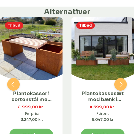
Alternativer
Tilbud
Tilbud
Plantekasser i
Plantekassesæt
cortenstål med
med bænk i
bænk | 40 x 40 x
cortenstål | 120 x
2.999,00 kr. 
4.699,00 kr. 
40 cm
40 x 40 cm
Førpris:
Førpris:
3.247,00 kr. 
5.047,00 kr. 