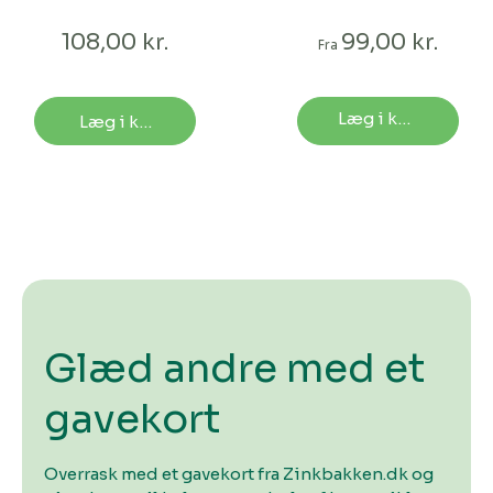
gravsten og
monumenter
108,00 kr.
99,00 kr.
Fra
Læg i kurv
Læg i kurv
Glæd andre med et
gavekort
Overrask med et gavekort fra Zinkbakken.dk og