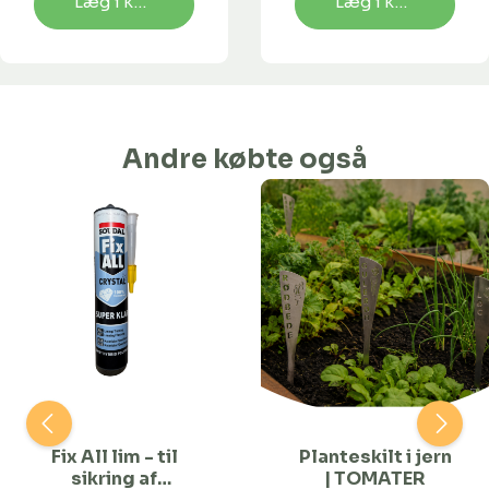
Læg i kurv
Læg i kurv
Andre købte også
Fix All lim - til
Planteskilt i jern
sikring af
| TOMATER