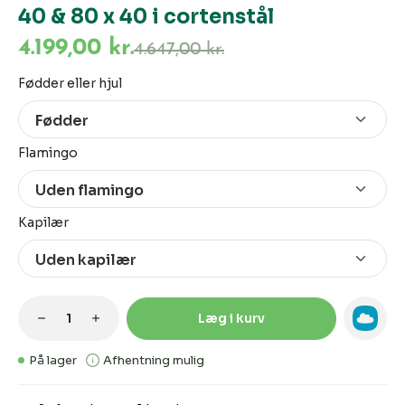
40 & 80 x 40 i cortenstål
4.199,00 kr.
4.647,00 kr.
Vælg
Fødder eller hjul
Vælg
Flamingo
Vælg
Kapilær
Produktmængde: Indtast den ønskede m
Læg i kurv
På lager
Afhentning mulig