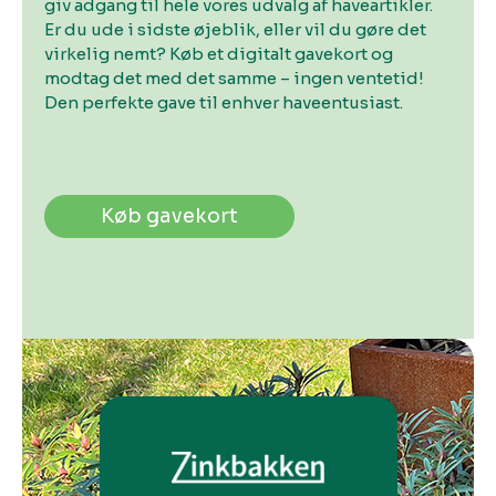
giv adgang til hele vores udvalg af haveartikler.
Er du ude i sidste øjeblik, eller vil du gøre det
virkelig nemt? Køb et digitalt gavekort og
modtag det med det samme – ingen ventetid!
Den perfekte gave til enhver haveentusiast.
Køb gavekort