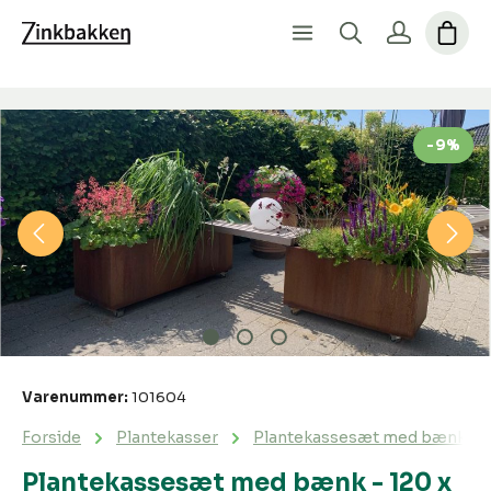
Spring over billedgalleri
-9%
Varenummer:
101604
Forside
Plantekasser
Plantekassesæt med bænk - 120
Plantekassesæt med bænk - 120 x