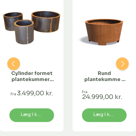
Cylinder formet
Rund
plantekummer i
plantekumme -
corten - Ø60 x
Cado-200 cm
H60 cm
3.499,00 kr.
Fra
Fra
24.999,00 kr.
Læg i kurv
Læg i kurv