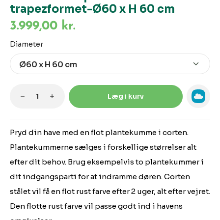
trapezformet-Ø60 x H 60 cm
3.999,00 kr.
Vælg
Diameter
Produktmængde: Indtast den ønskede m
Læg i kurv
Pryd din have med en flot plantekumme i corten.
Plantekummerne sælges i forskellige størrelser alt
efter dit behov. Brug eksempelvis to plantekummer i
dit indgangsparti for at indramme døren. Corten
stålet vil få en flot rust farve efter 2 uger, alt efter vejret.
Den flotte rust farve vil passe godt ind i havens