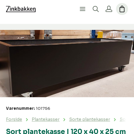
Spring over billedgalleri
Varenummer:
101756
Forside
Plantekasser
Sorte plantekasser
Sort p
Sort plantekasse | 120 x 40 x 25 cm