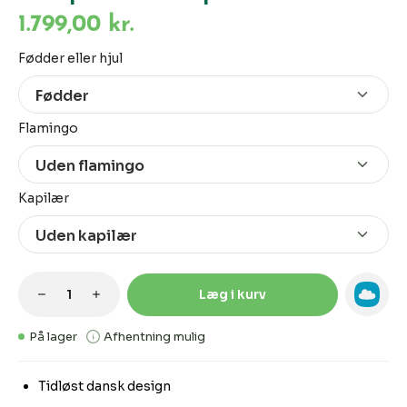
1.799,00 kr.
Vælg
Fødder eller hjul
Vælg
Flamingo
Vælg
Kapilær
Produktmængde: Indtast den ønskede m
Læg i kurv
På lager
Afhentning mulig
Tidløst dansk design