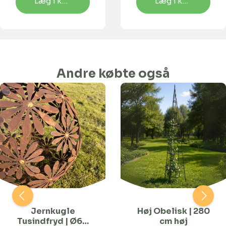
Læg i kurv
Læg i kurv
Andre købte også
Jernkugle
Høj Obelisk | 280
Tusindfryd | Ø60
cm høj