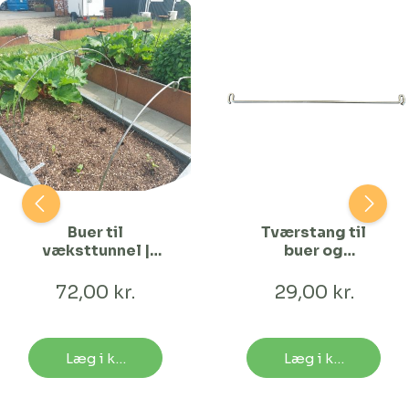
Buer til
Tværstang til
væksttunnel |
buer og
120 cm Bred
staudeholdere
72,00 kr.
29,00 kr.
Læg i kurv
Læg i kurv