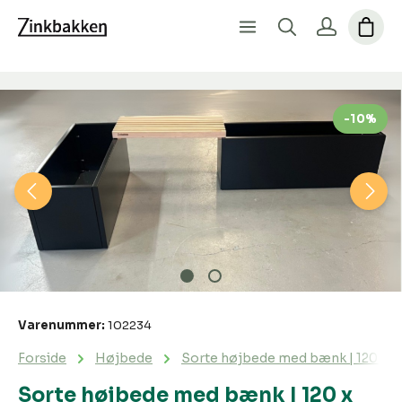
Spring over billedgalleri
-10%
Varenummer:
102234
Forside
Højbede
Sorte højbede med bænk | 120 x 4
Sorte højbede med bænk | 120 x