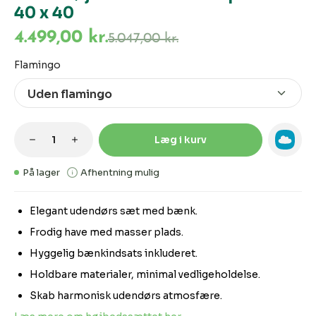
40 x 40
4.499,00 kr.
5.047,00 kr.
Vælg
Flamingo
Produktmængde: Indtast den ønskede m
Læg i kurv
På lager
Afhentning mulig
Elegant udendørs sæt med bænk.
Frodig have med masser plads.
Hyggelig bænkindsats inkluderet.
Holdbare materialer, minimal vedligeholdelse.
Skab harmonisk udendørs atmosfære.