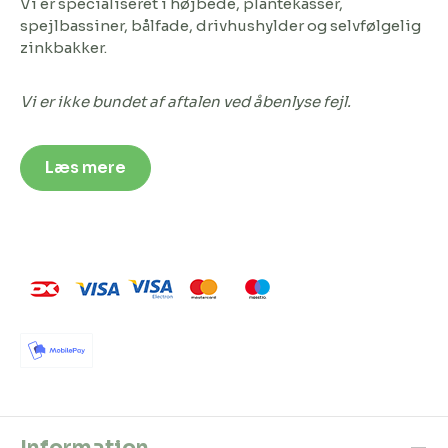
Vi er specialiseret i højbede, plantekasser,
spejlbassiner, bålfade, drivhushylder og selvfølgelig
zinkbakker.
Vi er ikke bundet af aftalen ved åbenlyse fejl.
Læs mere
Information