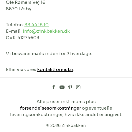
Ole Rømers Vej 16
8670 Låsby
Telefon:
88 44 18 10
E-mail:
info@zinkbakken.dk
CVR: 41274603
Vi besvarer mails inden for 2 hverdage.
Eller via vores
kontaktformular
.
Alle priser inkl. moms plus
forsendelsesomkostninger
og eventuelle
leveringsomkostninger, hvis ikke andet er angivet.
© 2026 Zinkbakken