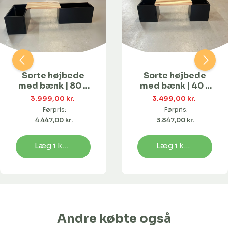
Sorte højbede
Sorte højbede
med bænk | 80 x
med bænk | 40 x
40 x 40 cm
40 x 40
3.999,00 kr. 
3.499,00 kr. 
Førpris:
Førpris:
4.447,00 kr. 
3.847,00 kr. 
Læg i kurv
Læg i kurv
Andre købte også