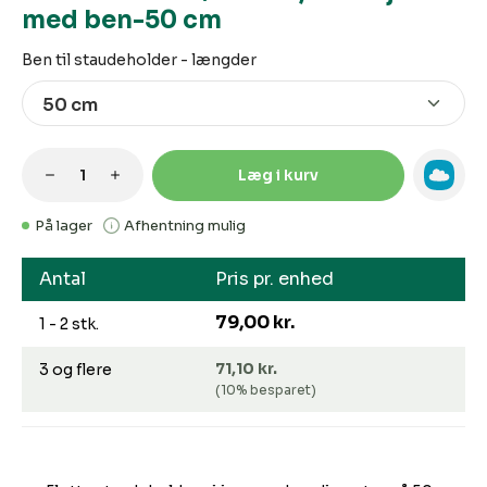
med ben-50 cm
Vælg
Ben til staudeholder - længder
Produktmængde: Indtast den ønskede m
Læg i kurv
På lager
Afhentning mulig
Antal
Pris pr. enhed
79,00 kr.
1 - 2 stk.
71,10 kr.
3 og flere
(10% besparet)