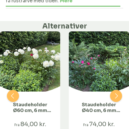
få rustfarve med tiden.
Mere
Alternativer
Staudeholder
Staudeholder
Ø60 cm, 6 mm
Ø40 cm, 6 mm
jern med ben-50
jern med ben-50
cm
cm
84,00 kr.
74,00 kr.
Fra
Fra