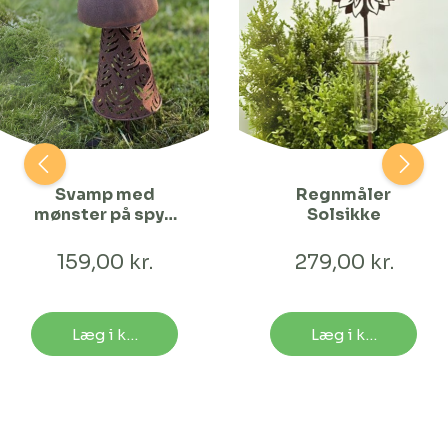
Svamp med
Regnmåler
mønster på spyd
Solsikke
| Mellem
159,00 kr.
279,00 kr.
Læg i kurv
Læg i kurv