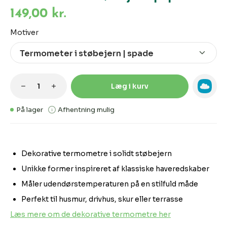
149,00 kr.
Vælg
Motiver
Produktmængde: Indtast den ønskede m
Læg i kurv
På lager
Afhentning mulig
Dekorative termometre i solidt støbejern
Unikke former inspireret af klassiske haveredskaber
Måler udendørstemperaturen på en stilfuld måde
Perfekt til husmur, drivhus, skur eller terrasse
Læs mere om de dekorative termometre her