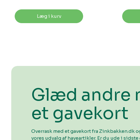
Læg i kurv
Glæd andre
et gavekort
Overrask med et gavekort fra Zinkbakken.dk og
vores udvalg af haveartikler. Er du ude i sidste 