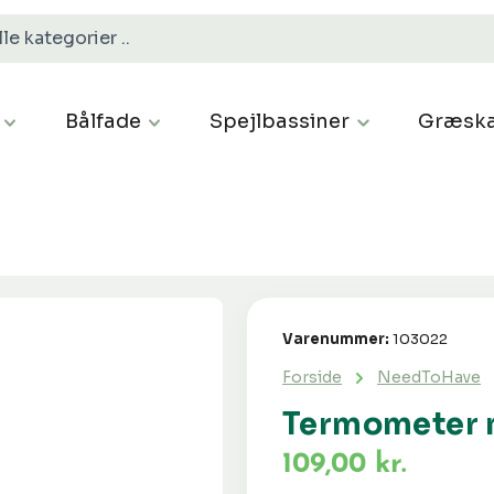
Bålfade
Spejlbassiner
Græska
Varenummer:
103022
Forside
NeedToHave
Termometer m
109,00 kr.