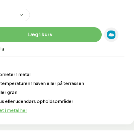
Indtast den ønskede mængde, eller 
Læg i kurv
ig
ometer i metal
temperaturen i haven eller på terrassen
ller grøn
vhus eller udendørs opholdsområder
 i metal her