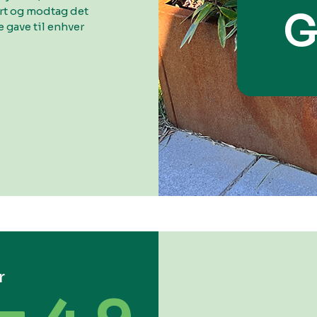
ort og modtag det
G
 gave til enhver
r