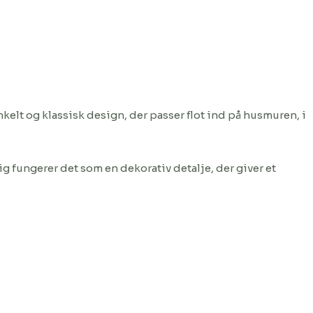
lt og klassisk design, der passer flot ind på husmuren, i
g fungerer det som en dekorativ detalje, der giver et