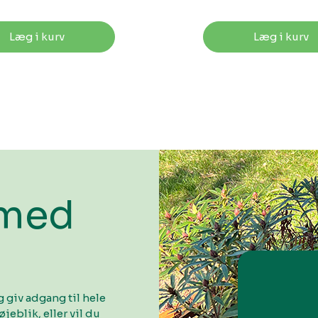
Læg i kurv
Læg i kurv
 med
 giv adgang til hele
øjeblik, eller vil du