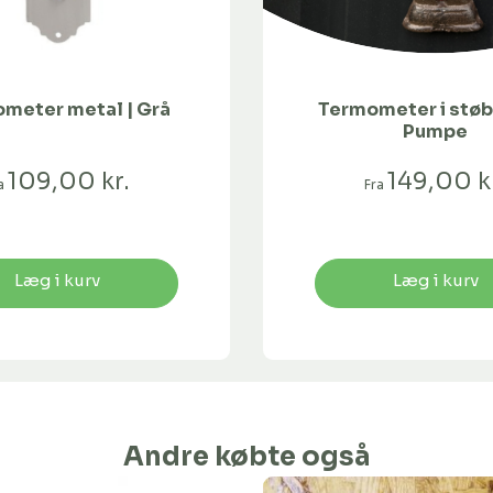
meter metal | Grå
Termometer i støb
Pumpe
109,00 kr.
149,00 k
ra
Fra
Læg i kurv
Læg i kurv
Andre købte også