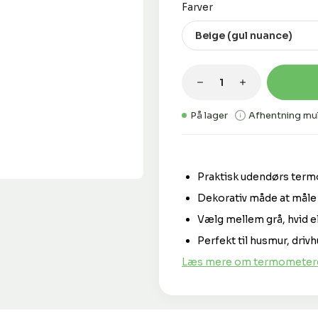
Vælg
Farver
Produktmængde: 
På lager
Afhentning mul
Praktisk udendørs term
Dekorativ måde at måle 
Vælg mellem grå, hvid e
Perfekt til husmur, dri
Læs mere om termometeret