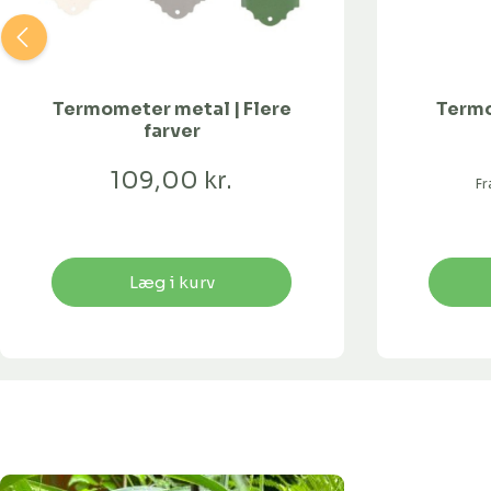
Termometer metal | Flere
Termo
farver
109,00 kr.
F
Læg i kurv