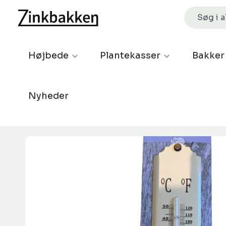
Højbede
Plantekasser
Bakker
Nyheder
Spring over billedgalleri