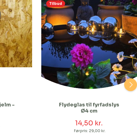
Tilbud
jelm -
Flydeglas til fyrfadslys
Ø4 cm
14,50 kr.
.
Førpris:
29,00 kr.