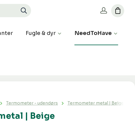
nter
Fugle & dyr
NeedToHave
Termometer - udendørs
Termometer metal | Beige
etal | Beige