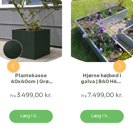
Plantekasse
Hjørne højbed i
40x40cm | Grøn
galva | B40 H40 |
struktur | Flere
Flere længder
længder
3.499,00 kr.
7.499,00 kr.
Fra
Fra
Læg i kurv
Læg i kurv