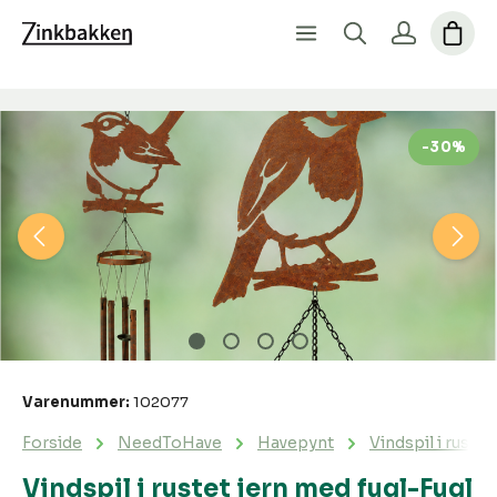
Spring over billedgalleri
-30%
Varenummer:
102077
Forside
NeedToHave
Havepynt
Vindspil i ruste
Vindspil i rustet jern med fugl-Fugl