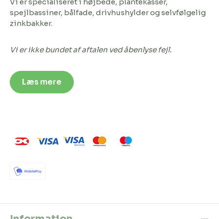
Vi er specialiseret i højbede, plantekasser,
spejlbassiner, bålfade, drivhushylder og selvfølgelig
zinkbakker.
Vi er ikke bundet af aftalen ved åbenlyse fejl.
Læs mere
Information