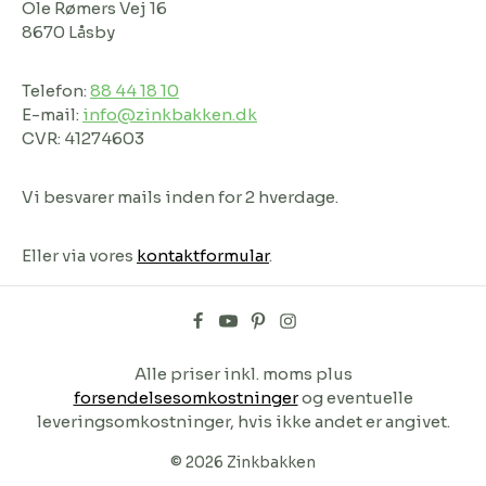
Ole Rømers Vej 16
8670 Låsby
Telefon:
88 44 18 10
E-mail:
info@zinkbakken.dk
CVR: 41274603
Vi besvarer mails inden for 2 hverdage.
Eller via vores
kontaktformular
.
Alle priser inkl. moms plus
forsendelsesomkostninger
og eventuelle
leveringsomkostninger, hvis ikke andet er angivet.
© 2026 Zinkbakken