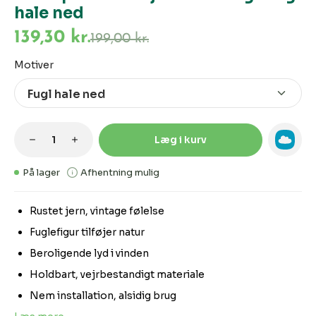
hale ned
139,30 kr.
199,00 kr.
Vælg
Motiver
Produktmængde: Indtast den ønskede m
Læg i kurv
På lager
Afhentning mulig
Rustet jern, vintage følelse
Fuglefigur tilføjer natur
Beroligende lyd i vinden
Holdbart, vejrbestandigt materiale
Nem installation, alsidig brug