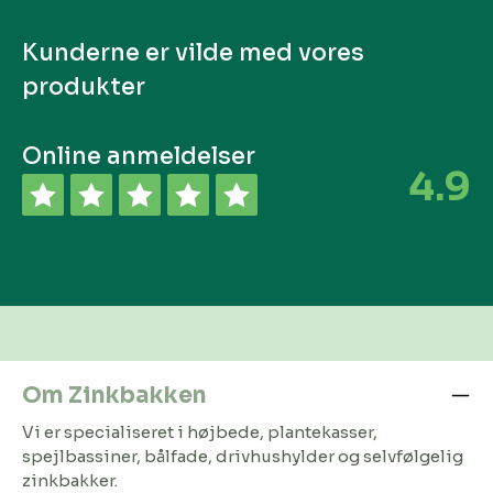
Kunderne er vilde med vores
produkter
Online anmeldelser
4.9
Om Zinkbakken
Vi er specialiseret i højbede, plantekasser,
spejlbassiner, bålfade, drivhushylder og selvfølgelig
zinkbakker.