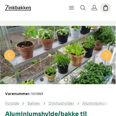
Spring over billedgalleri
Varenummer:
101993
Forside
Bakker
Drivhushylder
Aluminiumshylde/b
Aluminiumshylde/bakke til