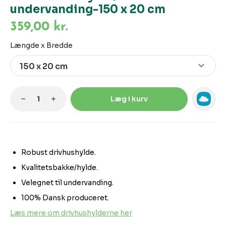
undervanding-150 x 20 cm
359,00 kr.
Vælg
Længde x Bredde
Produktmængde: Indtast den ønskede m
Læg i kurv
Robust drivhushylde.
Kvalitetsbakke/hylde.
Velegnet til undervanding.
100% Dansk produceret.
Læs mere om drivhushylderne her