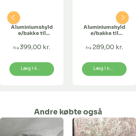
Aluminiumshyld
Aluminiumshyld
e/bakke til
e/bakke til
undervanding-
undervanding-
180 x 20 cm
120 x 15 cm
399,00 kr.
289,00 kr.
Fra
Fra
Læg i kurv
Læg i kurv
Andre købte også