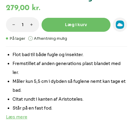
279,00 kr.
Produktmængde: Indtast den ønskede m
Læg i kurv
På lager
Afhentning mulig
Flot bad til både fugle og insekter.
Fremstillet af anden generations plast blandet med
ler.
Måler kun 5,5 cm i dybden så fuglene nemt kan tage et
bad.
Citat rundt i kanten af Aristoteles.
Står på en fast fod.
Læs mere