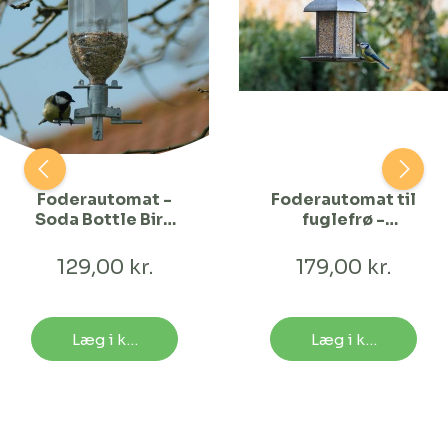
Foderautomat -
Foderautomat til
Soda Bottle Bird
fuglefrø -
Feeder
firkantet tag
129,00 kr.
179,00 kr.
Læg i kurv
Læg i kurv