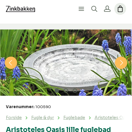
Spring over billedgalleri
Varenummer:
100590
Forside
Fugle & dyr
Fuglebade
Aristoteles Oasis 
Aristoteles Oasis lille fuglebad