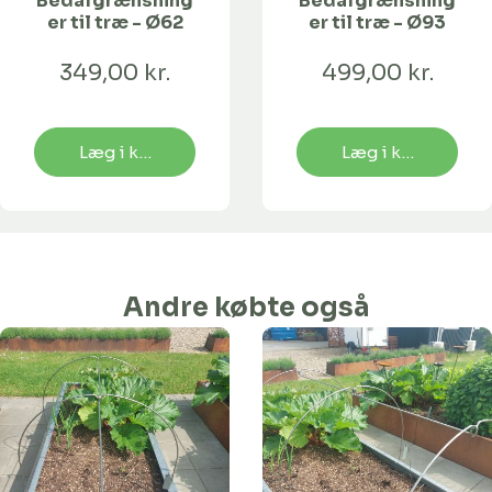
Bedafgrænsning
Bedafgrænsning
er til træ - Ø62
er til træ - Ø93
349,00 kr.
499,00 kr.
Læg i kurv
Læg i kurv
Andre købte også