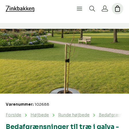
Spring over billedgalleri
Varenummer:
102688
Forside
Højbede
Runde højbede
Bedafgrænsning
Bedafgrænsninger til træ i galva -