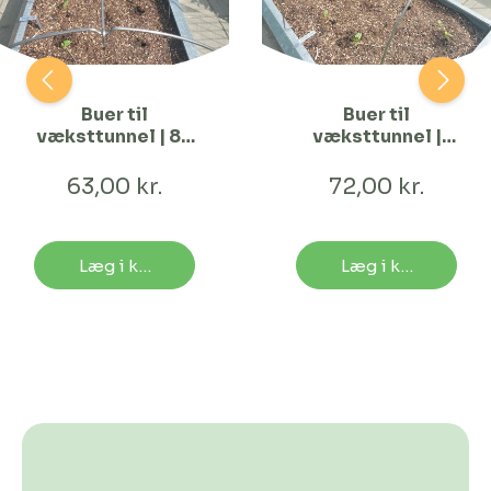
Buer til
Buer til
væksttunnel | 80
væksttunnel |
cm Bred
120 cm Bred
63,00 kr.
72,00 kr.
Læg i kurv
Læg i kurv