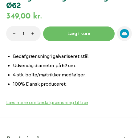
Ø62
349,00 kr.
Produktmængde: Indtast den ønskede m
Læg i kurv
Bedafgrænsning i galvaniseret stål.
Udvendig diameter på 62 cm.
4 stk. bolte/møtrikker medfølger.
100% Dansk produceret.
Læs mere om bedafgrænsning til træ