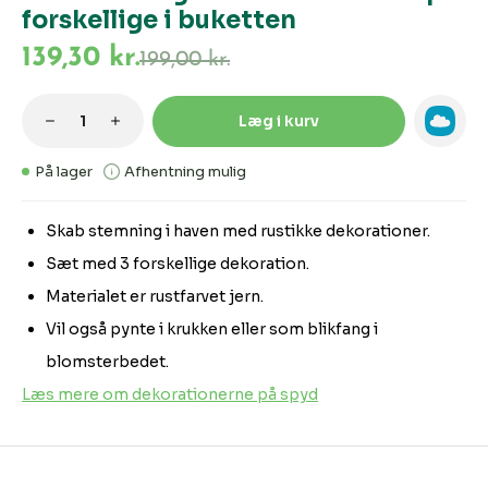
forskellige i buketten
139,30 kr.
199,00 kr.
Produktmængde: Indtast den ønskede m
Læg i kurv
På lager
Afhentning mulig
Skab stemning i haven med rustikke dekorationer.
Sæt med 3 forskellige dekoration.
Materialet er rustfarvet jern.
Vil også pynte i krukken eller som blikfang i
blomsterbedet.
Læs mere om dekorationerne på spyd