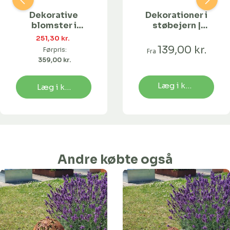
Dekorative
Dekorationer i
blomster i
støbejern |
trådmønster og
Snegl
251,30 kr. 
sølvfarvet kugle
139,00 kr.
Førpris:
Fra
- 2 stk. i sættet
359,00 kr. 
Læg i kurv
Læg i kurv
Andre købte også