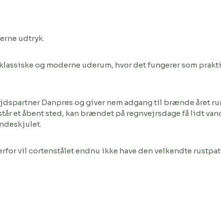
erne udtryk.
 klassiske og moderne uderum, hvor det fungerer som prakti
dspartner Danpres og giver nem adgang til brænde året rund
r et åbent sted, kan brændet på regnvejrsdage få lidt vand 
ændeskjulet.
derfor vil cortenstålet endnu ikke have den velkendte rustpa