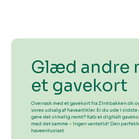
Glæd andre
et gavekort
Overrask med et gavekort fra Zinkbakken.dk og
vores udvalg af haveartikler. Er du ude i sidste 
gøre det virkelig nemt? Køb et digitalt gavek
med det samme – ingen ventetid! Den perfekte
haveentusiast.