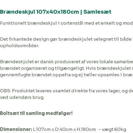
Brændeskjul 107x40x180cm | Samlesæt
Funktionelt brændeskjul i cortenstål med et enkelt og mod
Det firkantede design gør brændeskjulet velegnet til både
opholdsområder.
Brændeskjulet er dansk produceret af vores lokale samarbej
brændet organiseret og tilgængeligt. Hvis brændeskjulet stå
gennemfugte brændet oppefra og ej heller opsamles i br
OBS: Produktet leveres usamlet direkte fra vores lager, og 
ved udendørs brug.
Boltsæt til samling medfølger!
Dimensioner:
L:107cm x D:40cm x H:180cm - vægt 60kg