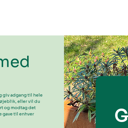
 med
 giv adgang til hele
øjeblik, eller vil du
ort og modtag det
G
 gave til enhver