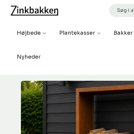
Højbede
Plantekasser
Bakker
Nyheder
Spring over billedgalleri