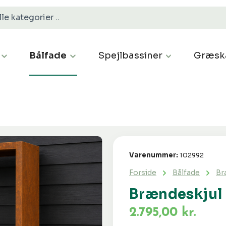
Bålfade
Spejlbassiner
Græsk
Varenummer:
102992
Forside
Bålfade
Br
Brændeskjul
2.795,00 kr.