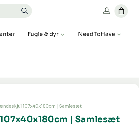
anter
Fugle & dyr
NeedToHave
ændeskjul 107x40x180cm | Samlesæt
 107x40x180cm | Samlesæt