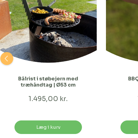
Bålrist i støbejern med
BBQ
træhåndtag | Ø53 cm
1.495,00 kr.
Læg i kurv