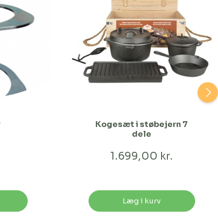
r
Kogesæt i støbejern 7
dele
.
1.699,00 kr.
Læg i kurv