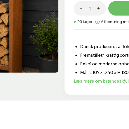
Produktmængde: 
På lager
Afhentning mul
Dansk produceret af lo
Fremstillet i kraftig cor
Enkel og moderne opbev
Mål: L:107 x D:40 x H:18
Læs mere om brændeskjul