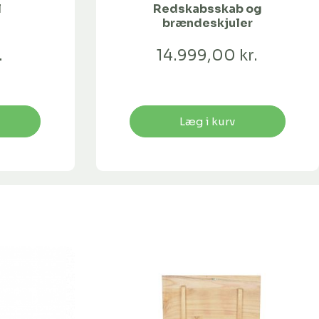
l
Redskabsskab og
brændeskjuler
.
14.999,00 kr.
Læg i kurv