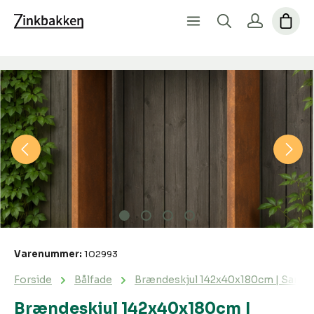
Spring over billedgalleri
Varenummer:
102993
Forside
Bålfade
Brændeskjul 142x40x180cm | Saml
Brændeskjul 142x40x180cm |