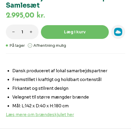
Samlesæt
2.995,00 kr.
Produktmængde: Indtast den ønskede m
Læg i kurv
På lager
Afhentning mulig
Dansk produceret af lokal samarbejdspartner
Fremstillet i kraftigt og holdbart cortenstål
Firkantet og stilrent design
Velegnet til større mængder brænde
Mål: L:142 x D:40 x H:180 cm
Læs mere om brændeskjulet her