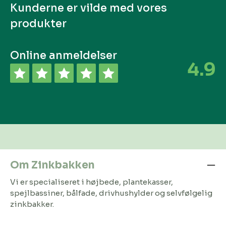
Kunderne er vilde med vores
produkter
Online anmeldelser
4.9
Om Zinkbakken
Vi er specialiseret i højbede, plantekasser,
spejlbassiner, bålfade, drivhushylder og selvfølgelig
zinkbakker.