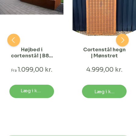
Højbed i
Cortenstål hegn
cortenstål | B80
| Mønstret
H40 | L40 cm
1.099,00 kr.
4.999,00 kr.
Fra
Læg i kurv
Læg i kurv