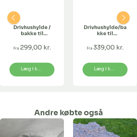
Drivhushylde /
Drivhushylde/ba
bakke til
kke til
undervanding -
undervanding -
90 x 30 cm
10 varianter-150
299,00 kr.
339,00 kr.
Fra
Fra
x 15 cm
Læg i kurv
Læg i kurv
Andre købte også