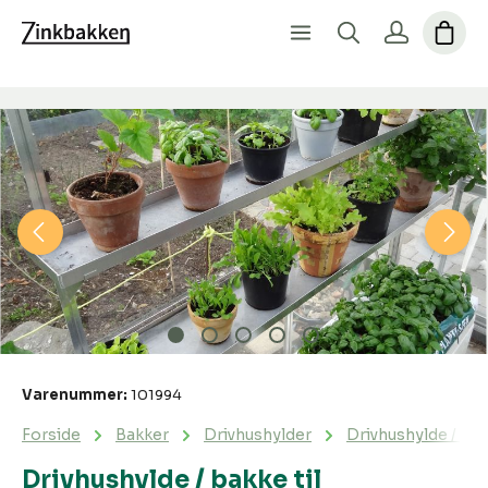
Spring over billedgalleri
Varenummer:
101994
Forside
Bakker
Drivhushylder
Drivhushylde / bak
Drivhushylde / bakke til