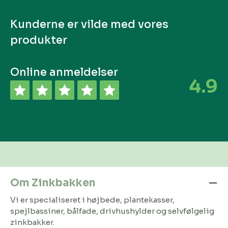
Kunderne er vilde med vores
produkter
Online anmeldelser
4.9
Om Zinkbakken
Vi er specialiseret i højbede, plantekasser,
spejlbassiner, bålfade, drivhushylder og selvfølgelig
zinkbakker.