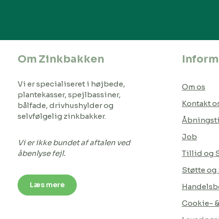
Om Zinkbakken
Inform
Vi er specialiseret i højbede,
Om os
plantekasser, spejlbassiner,
Kontakt o
bålfade, drivhushylder og
selvfølgelig zinkbakker.
Åbningst
Job
Vi er ikke bundet af aftalen ved
åbenlyse fejl.
Tillid og
Støtte og
Læs mere
Handelsbe
Cookie- & 