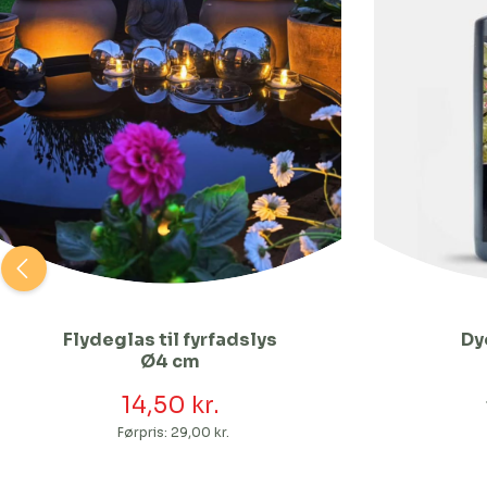
Flydeglas til fyrfadslys
Dyo
Ø4 cm
14,50 kr.
Førpris:
29,00 kr.