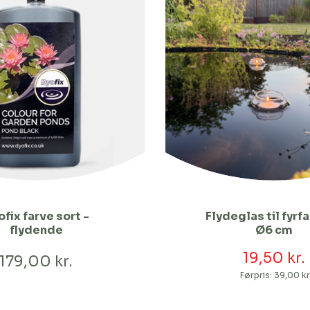
fix farve sort -
Flydeglas til fyrf
flydende
Ø6 cm
19,50 kr.
179,00 kr.
Førpris:
39,00 kr