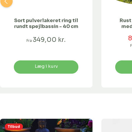
Sort pulverlakeret ring til
Rust
rundt spejlbassin - 40 cm
med
F
8
349,00 kr.
Fra
F
Læg i kurv
Tilbud