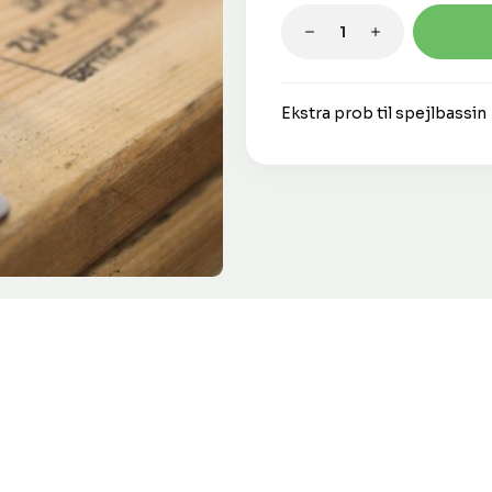
Produktmængde: 
Ekstra prob til spejlbassin