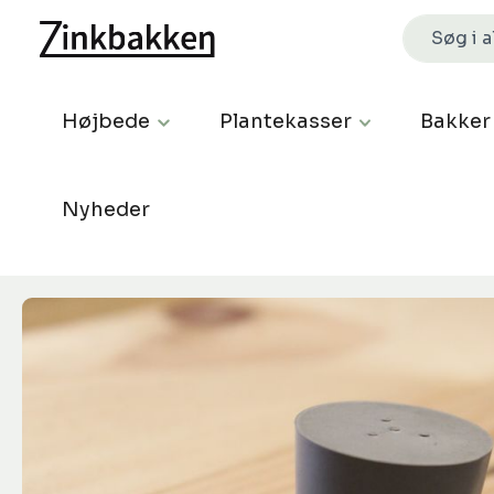
Højbede
Plantekasser
Bakker
Nyheder
Spring over billedgalleri