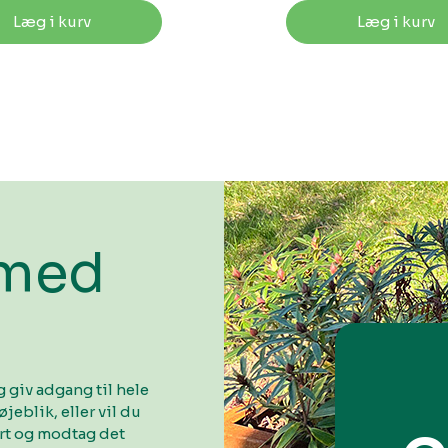
Læg i kurv
Læg i kurv
 med
 giv adgang til hele
øjeblik, eller vil du
ort og modtag det