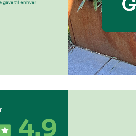
G
 gave til enhver
r
4.9