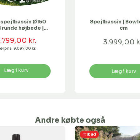
 spejlbassin Ø150
Spejlbassin | Bow
 runde højbede |
cm
lere størrelser
.799,00 kr.
3.999,00 k
ørpris:
9.097,00 kr.
Læg i kurv
Læg i kurv
Andre købte også
Tilbud