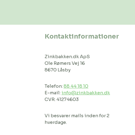
Kontaktinformationer
Zinkbakken.dk ApS
Ole Rømers Vej 16
8670 Låsby
Telefon:
88 44 18 10
E-mail:
info@zinkbakken.dk
CVR: 41274603
Vi besvarer mails inden for 2
hverdage.