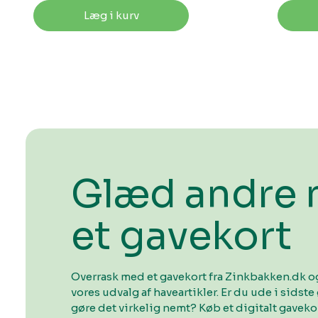
Læg i kurv
Glæd andre
et gavekort
Overrask med et gavekort fra Zinkbakken.dk og
vores udvalg af haveartikler. Er du ude i sidste 
gøre det virkelig nemt? Køb et digitalt gavek