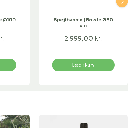
le Ø100
Spejlbassin | Bowle Ø80
cm
r.
2.999,00 kr.
Læg i kurv