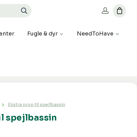
anter
Fugle & dyr
NeedToHave
Ekstra prop til spejlbassin
il spejlbassin