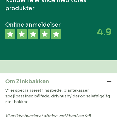
Kunderne er vilde med vores
produkter
Online anmeldelser
4.9
Om Zinkbakken
Vi er specialiseret i højbede, plantekasser,
spejlbassiner, bålfade, drivhushylder og selvfølgelig
zinkbakker.
Vi er ikke bundet af aftalen ved åbenlyse fejl.