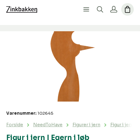
Spring over billedgalleri
Varenummer:
102645
Forside
NeedToHave
Figurer i jern
Figur i jern | 
Figur i jern | Egern i løb