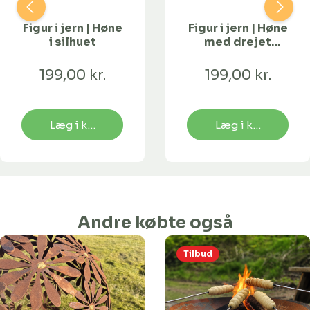
Figur i jern | Høne
Figur i jern | Høne
i silhuet
med drejet
hoved
199,00 kr.
199,00 kr.
Læg i kurv
Læg i kurv
Andre købte også
Tilbud