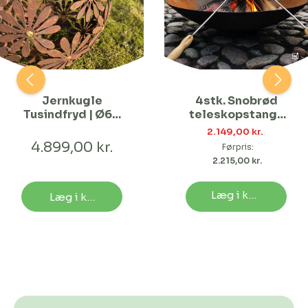
Jernkugle
4stk. Snobrød
Tusindfryd | Ø60
teleskopstang |
cm
Bålfad med
2.149,00 kr. 
påsvejst fod
4.899,00 kr.
Førpris:
Ø80
2.215,00 kr. 
Læg i kurv
Læg i kurv