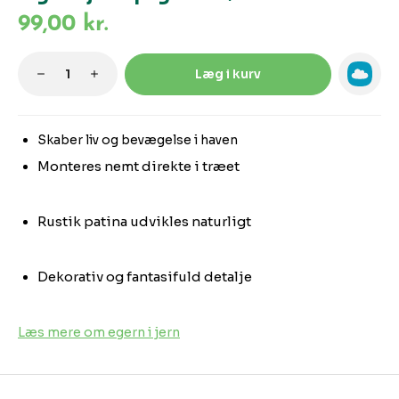
99,00 kr.
Produktmængde: Indtast den ønskede m
Læg i kurv
Skaber liv og bevægelse i haven
Monteres nemt direkte i træet
Rustik patina udvikles naturligt
Dekorativ og fantasifuld detalje
Læs mere om egern i jern