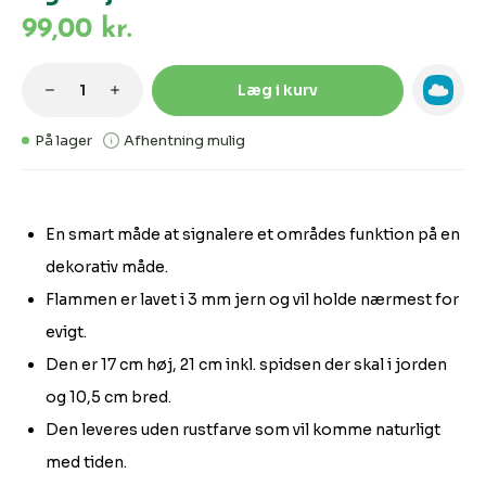
99,00 kr.
Produktmængde: Indtast den ønskede m
Læg i kurv
På lager
Afhentning mulig
En smart måde at signalere et områdes funktion på en
dekorativ måde.
Flammen er lavet i 3 mm jern og vil holde nærmest for
evigt.
Den er 17 cm høj, 21 cm inkl. spidsen der skal i jorden
og 10,5 cm bred.
Den leveres uden rustfarve som vil komme naturligt
med tiden.