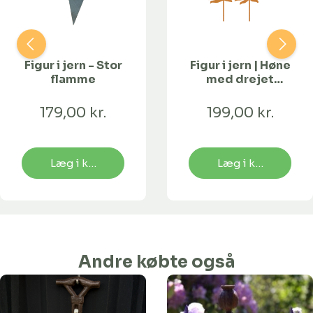
Figur i jern - Stor
Figur i jern | Høne
flamme
med drejet
hoved
179,00 kr.
199,00 kr.
Læg i kurv
Læg i kurv
Andre købte også