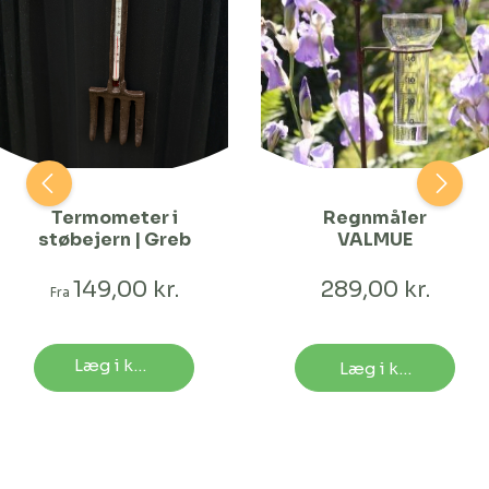
Termometer i
Regnmåler
støbejern | Greb
VALMUE
149,00 kr.
289,00 kr.
Fra
Læg i kurv
Læg i kurv