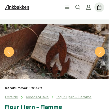
Spring over billedgalleri
Varenummer:
100420
Forside
NeedToHave
Figur i jern - Flamme
Figur i jern - Flamme